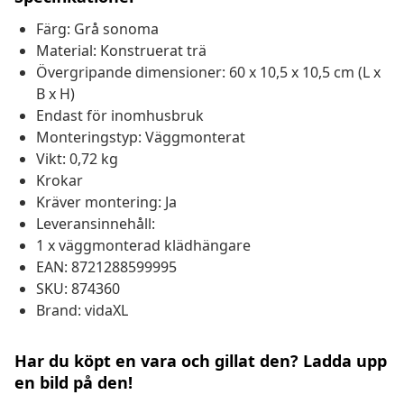
Färg: Grå sonoma
Material: Konstruerat trä
Övergripande dimensioner: 60 x 10,5 x 10,5 cm (L x
B x H)
Endast för inomhusbruk
Monteringstyp: Väggmonterat
Vikt: 0,72 kg
Krokar
Kräver montering: Ja
Leveransinnehåll:
1 x väggmonterad klädhängare
EAN: 8721288599995
SKU: 874360
Brand: vidaXL
Har du köpt en vara och gillat den? Ladda upp
en bild på den!