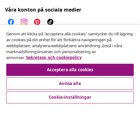
Våra konton på sociala medier
Genom att klicka på "acceptera alla cookies" samtycker du till lagring
Avbryta avtalet
av cookies på din enhet för att förbättra navigeringen på
webbplatsen, analysera webbplatsens användning ,bistå i våra
Skicka in en begäran om uttag för din beställning.
marknadsföringsinsatser, och personalisering av
annonser.
Sekretess- och cookiepolicy
Avbryta avtalet
Acceptera alla cookies
Avvisa alla
Kundservice
Cookie-inställningar
Företag
vidaXL