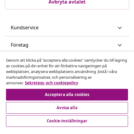
Avbryta avtalet
Kundservice
Företag
Genom att klicka på "acceptera alla cookies" samtycker du till lagring
vidaXL
av cookies på din enhet för att förbättra navigeringen på
webbplatsen, analysera webbplatsens användning ,bistå i våra
marknadsföringsinsatser, och personalisering av
Upptäck mer
annonser.
Sekretess- och cookiepolicy
Acceptera alla cookies
Avvisa alla
Cookie-inställningar
© 2008-2026 vidaXL www.vidaxl.se är en webbshop från
vidaXL Marketplace International B.V.