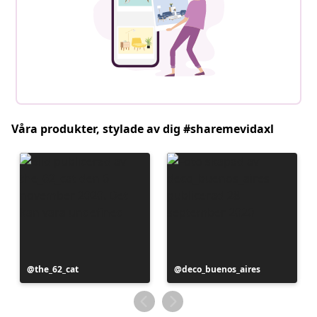
Våra produkter, stylade av dig #sharemevidaxl
Inlägg
the_62_cat
Inlägg
deco_buenos_aires
publicerat
publicerat
av
av