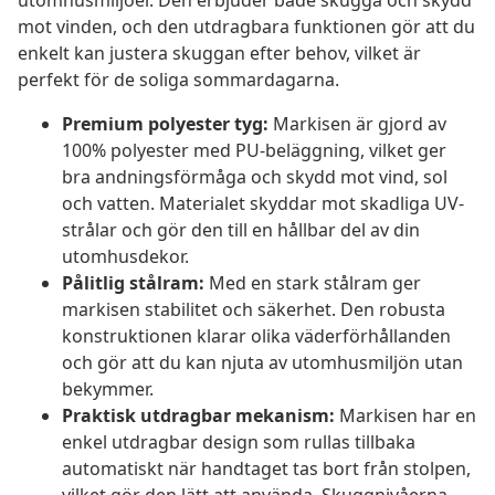
utomhusmiljöer. Den erbjuder både skugga och skydd
mot vinden, och den utdragbara funktionen gör att du
enkelt kan justera skuggan efter behov, vilket är
perfekt för de soliga sommardagarna.
Premium polyester tyg:
Markisen är gjord av
100% polyester med PU-beläggning, vilket ger
bra andningsförmåga och skydd mot vind, sol
och vatten. Materialet skyddar mot skadliga UV-
strålar och gör den till en hållbar del av din
utomhusdekor.
Pålitlig stålram:
Med en stark stålram ger
markisen stabilitet och säkerhet. Den robusta
konstruktionen klarar olika väderförhållanden
och gör att du kan njuta av utomhusmiljön utan
bekymmer.
Praktisk utdragbar mekanism:
Markisen har en
enkel utdragbar design som rullas tillbaka
automatiskt när handtaget tas bort från stolpen,