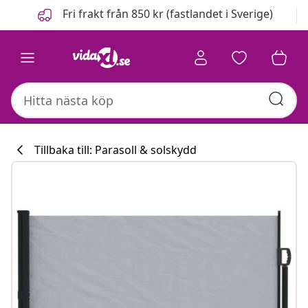
Föregående
Nästa
Fri frakt från 850 kr (fastlandet i Sverige)
Tillbaka till: Parasoll & solskydd