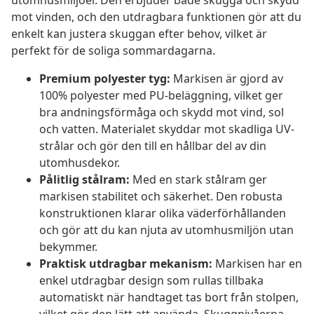
utomhusmiljöer. Den erbjuder både skugga och skydd
mot vinden, och den utdragbara funktionen gör att du
enkelt kan justera skuggan efter behov, vilket är
perfekt för de soliga sommardagarna.
Premium polyester tyg:
Markisen är gjord av
100% polyester med PU-beläggning, vilket ger
bra andningsförmåga och skydd mot vind, sol
och vatten. Materialet skyddar mot skadliga UV-
strålar och gör den till en hållbar del av din
utomhusdekor.
Pålitlig stålram:
Med en stark stålram ger
markisen stabilitet och säkerhet. Den robusta
konstruktionen klarar olika väderförhållanden
och gör att du kan njuta av utomhusmiljön utan
bekymmer.
Praktisk utdragbar mekanism:
Markisen har en
enkel utdragbar design som rullas tillbaka
automatiskt när handtaget tas bort från stolpen,