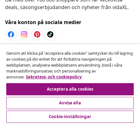
deals, säsongserbjudanden och nyheter från vidaXL.
Våra konton på sociala medier
Avbryta avtalet
Genom att klicka på "acceptera alla cookies" samtycker du till lagring
av cookies på din enhet för att förbättra navigeringen på
Skicka in en begäran om uttag för din beställning.
webbplatsen, analysera webbplatsens användning ,bistå i våra
marknadsföringsinsatser, och personalisering av
Avbryta avtalet
annonser.
Sekretess- och cookiepolicy
Acceptera alla cookies
Avvisa alla
Kundservice
Cookie-inställningar
Företag
vidaXL