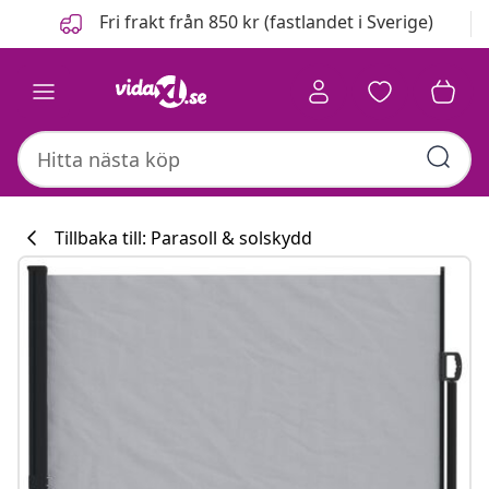
Föregående
Nästa
Fri frakt från 850 kr (fastlandet i Sverige)
Tillbaka till: Parasoll & solskydd