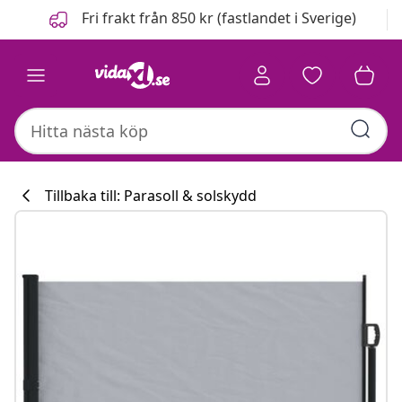
Föregående
Nästa
Fri frakt från 850 kr (fastlandet i Sverige)
Tillbaka till: Parasoll & solskydd