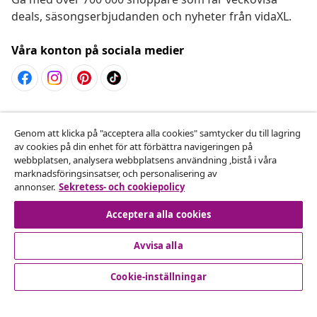
deals, säsongserbjudanden och nyheter från vidaXL.
Våra konton på sociala medier
Avbryta avtalet
Genom att klicka på "acceptera alla cookies" samtycker du till lagring
Skicka in en begäran om uttag för din beställning.
av cookies på din enhet för att förbättra navigeringen på
webbplatsen, analysera webbplatsens användning ,bistå i våra
Avbryta avtalet
marknadsföringsinsatser, och personalisering av
annonser.
Sekretess- och cookiepolicy
Acceptera alla cookies
Kundservice
Avvisa alla
Företag
Cookie-inställningar
vidaXL