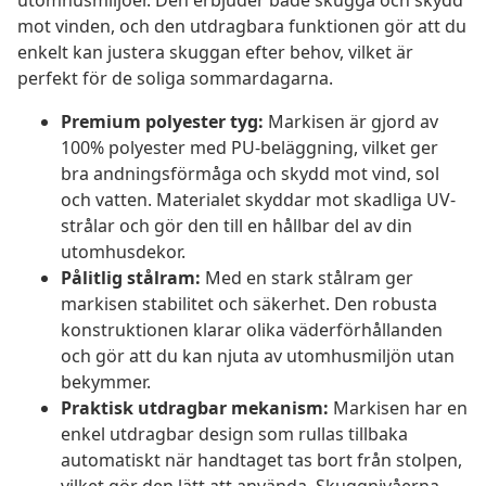
utomhusmiljöer. Den erbjuder både skugga och skydd
mot vinden, och den utdragbara funktionen gör att du
enkelt kan justera skuggan efter behov, vilket är
perfekt för de soliga sommardagarna.
Premium polyester tyg:
Markisen är gjord av
100% polyester med PU-beläggning, vilket ger
bra andningsförmåga och skydd mot vind, sol
och vatten. Materialet skyddar mot skadliga UV-
strålar och gör den till en hållbar del av din
utomhusdekor.
Pålitlig stålram:
Med en stark stålram ger
markisen stabilitet och säkerhet. Den robusta
konstruktionen klarar olika väderförhållanden
och gör att du kan njuta av utomhusmiljön utan
bekymmer.
Praktisk utdragbar mekanism:
Markisen har en
enkel utdragbar design som rullas tillbaka
automatiskt när handtaget tas bort från stolpen,