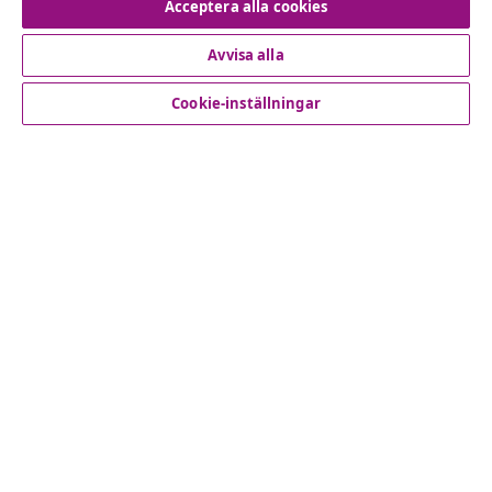
Acceptera alla cookies
Avvisa alla
Kundservice
Cookie-inställningar
Företag
vidaXL
Upptäck mer
© 2008-2026 vidaXL www.vidaxl.se är en webbshop från
vidaXL Marketplace International B.V.