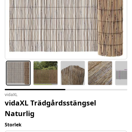
vidaXL
vidaXL Trädgårdsstängsel
Naturlig
Storlek