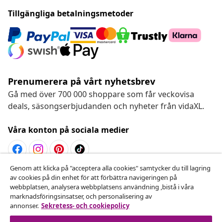
Tillgängliga betalningsmetoder
Prenumerera på vårt nyhetsbrev
Gå med över 700 000 shoppare som får veckovisa
deals, säsongserbjudanden och nyheter från vidaXL.
Våra konton på sociala medier
Genom att klicka på "acceptera alla cookies" samtycker du till lagring
Avbryta avtalet
av cookies på din enhet för att förbättra navigeringen på
webbplatsen, analysera webbplatsens användning ,bistå i våra
Skicka in en begäran om uttag för din beställning.
marknadsföringsinsatser, och personalisering av
annonser.
Sekretess- och cookiepolicy
Avbryta avtalet