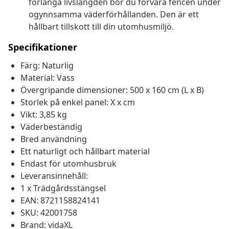
förlänga livslängden bör du förvara fencen under
ogynnsamma väderförhållanden. Den är ett
hållbart tillskott till din utomhusmiljö.
Specifikationer
Färg: Naturlig
Material: Vass
Övergripande dimensioner: 500 x 160 cm (L x B)
Storlek på enkel panel: X x cm
Vikt: 3,85 kg
Väderbeständig
Bred användning
Ett naturligt och hållbart material
Endast för utomhusbruk
Leveransinnehåll:
1 x Trädgårdsstängsel
EAN: 8721158824141
SKU: 42001758
Brand: vidaXL