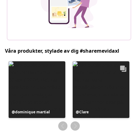
Våra produkter, stylade av dig #sharemevidaxl
Inlägg
dominique martial
Inlägg
Clare
publicerat
publicerat
av
av