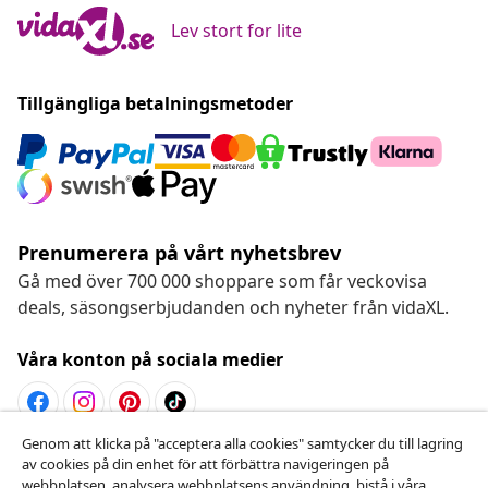
Lev stort for lite
Tillgängliga betalningsmetoder
Prenumerera på vårt nyhetsbrev
Gå med över 700 000 shoppare som får veckovisa
deals, säsongserbjudanden och nyheter från vidaXL.
Våra konton på sociala medier
Genom att klicka på "acceptera alla cookies" samtycker du till lagring
Avbryta avtalet
av cookies på din enhet för att förbättra navigeringen på
webbplatsen, analysera webbplatsens användning ,bistå i våra