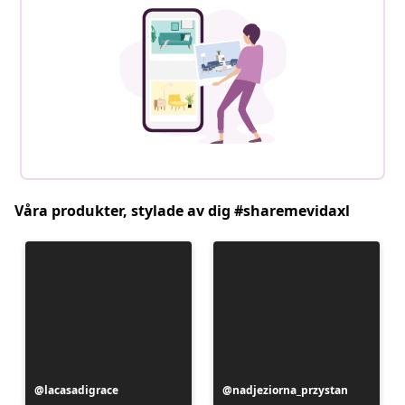
Våra produkter, stylade av dig #sharemevidaxl
Inlägg
lacasadigrace
Inlägg
nadjeziorna_przystan