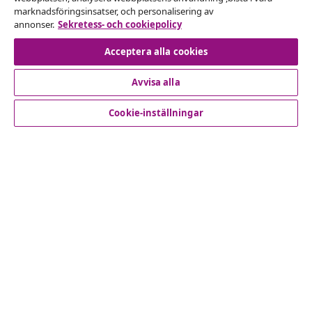
Skicka in en begäran om uttag för din beställning.
marknadsföringsinsatser, och personalisering av
annonser.
Sekretess- och cookiepolicy
Avbryta avtalet
Acceptera alla cookies
Avvisa alla
Kundservice
Cookie-inställningar
Företag
vidaXL
Upptäck mer