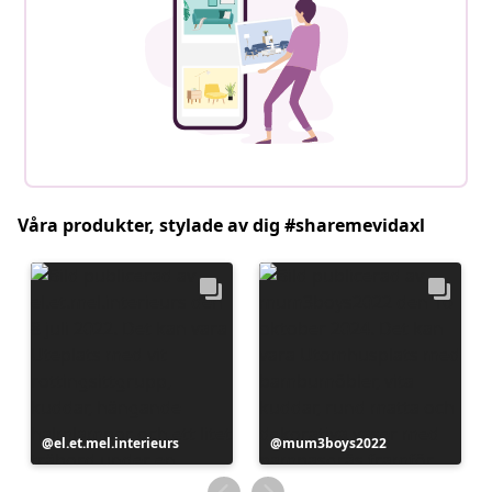
Våra produkter, stylade av dig #sharemevidaxl
Inlägg
el.et.mel.interieurs
Inlägg
mum3boys2022
publicerat
publicerat
av
av