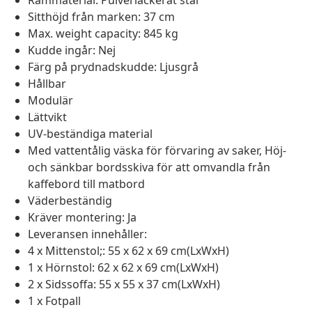
Rammaterial: Pulverlackerat stål
Sitthöjd från marken: 37 cm
Max. weight capacity: 845 kg
Kudde ingår: Nej
Färg på prydnadskudde: Ljusgrå
Hållbar
Modulär
Lättvikt
UV-beständiga material
Med vattentålig väska för förvaring av saker, Höj-
och sänkbar bordsskiva för att omvandla från
kaffebord till matbord
Väderbeständig
Kräver montering: Ja
Leveransen innehåller:
4 x Mittenstol;: 55 x 62 x 69 cm(LxWxH)
1 x Hörnstol: 62 x 62 x 69 cm(LxWxH)
2 x Sidssoffa: 55 x 55 x 37 cm(LxWxH)
1 x Fotpall