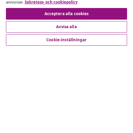
annonser.
Sekretess- och cookiepolicy
Avbryta avtalet
Acceptera alla cookies
Avvisa alla
Kundservice
Cookie-inställningar
Företag
vidaXL
Upptäck mer