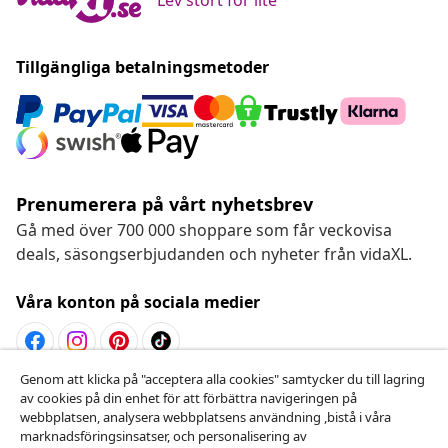
Tillgängliga betalningsmetoder
Prenumerera på vårt nyhetsbrev
Gå med över 700 000 shoppare som får veckovisa
deals, säsongserbjudanden och nyheter från vidaXL.
Våra konton på sociala medier
Genom att klicka på "acceptera alla cookies" samtycker du till lagring
Avbryta avtalet
av cookies på din enhet för att förbättra navigeringen på
webbplatsen, analysera webbplatsens användning ,bistå i våra
Skicka in en begäran om uttag för din beställning.
marknadsföringsinsatser, och personalisering av