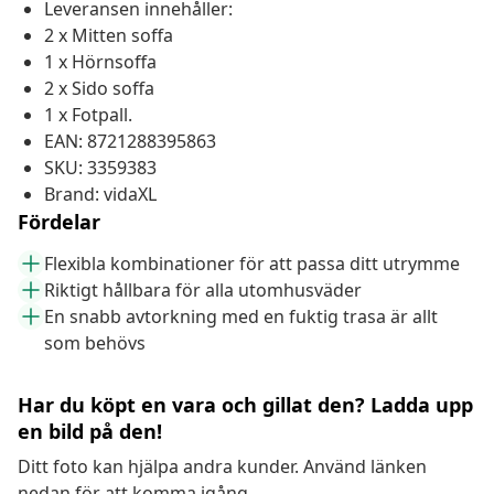
Leveransen innehåller:
2 x Mitten soffa
1 x Hörnsoffa
2 x Sido soffa
1 x Fotpall.
EAN: 8721288395863
SKU: 3359383
Brand: vidaXL
Fördelar
Flexibla kombinationer för att passa ditt utrymme
Riktigt hållbara för alla utomhusväder
En snabb avtorkning med en fuktig trasa är allt
som behövs
Har du köpt en vara och gillat den? Ladda upp
en bild på den!
Ditt foto kan hjälpa andra kunder. Använd länken
nedan för att komma igång.