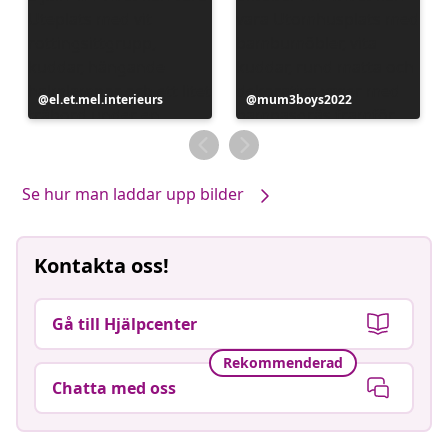
Inlägg
el.et.mel.interieurs
Inlägg
mum3boys2022
publicerat
publicerat
av
av
Se hur man laddar upp bilder
Kontakta oss!
Gå till Hjälpcenter
Rekommenderad
Chatta med oss