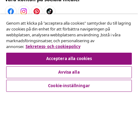
Genom att klicka på "acceptera alla cookies" samtycker du till lagring
Avbryta avtalet
av cookies på din enhet för att förbättra navigeringen på
webbplatsen, analysera webbplatsens användning ,bistå i våra
Skicka in en begäran om uttag för din beställning.
marknadsföringsinsatser, och personalisering av
annonser.
Sekretess- och cookiepolicy
Avbryta avtalet
Acceptera alla cookies
Avvisa alla
Kundservice
Cookie-inställningar
Företag
vidaXL
Upptäck mer