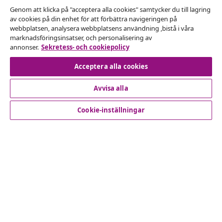
Genom att klicka på "acceptera alla cookies" samtycker du till lagring
Avbryta avtalet
av cookies på din enhet för att förbättra navigeringen på
webbplatsen, analysera webbplatsens användning ,bistå i våra
Skicka in en begäran om uttag för din beställning.
marknadsföringsinsatser, och personalisering av
annonser.
Sekretess- och cookiepolicy
Avbryta avtalet
Acceptera alla cookies
Avvisa alla
Kundservice
Cookie-inställningar
Företag
vidaXL
Upptäck mer