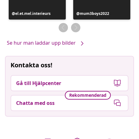
Inlägg
el.et.mel.interieurs
Inlägg
mum3boys2022
publicerat
publicerat
av
av
Se hur man laddar upp bilder
Kontakta oss!
Gå till Hjälpcenter
Rekommenderad
Chatta med oss