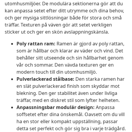
utomhusmiljöer. De modulära sektionerna gör att du
kan anpassa setet efter ditt utrymme och dina behov,
och ger mysiga sittlösningar både för stora och små
träffar. Texturen på väven gör att setet verkligen
sticker ut och ger en skön avslappningskänsla.
Poly rattan ram:
Ramen är gjord av poly rattan,
som är hållbar och klarar av väder och vind. Det
behåller sitt utseende och sin hållbarhet genom
vår och sommar. Den vävda texturen ger en
modern touch till din utomhusmiljö.
Pulverlackerad stålbase:
Den starka ramen har
en slät pulverlackerad finish som skyddar mot
blekning. Den ger stabilitet även under livliga
träffar, med en diskret stil som lyfter helheten.
Anpassningsbar modulär design:
Anpassa
soffsetet efter dina önskemål. Oavsett om du vill
ha en stor eller kompakt uppställning, passar
detta set perfekt och gör sig bra i varje trädgård.