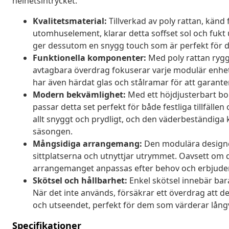
helhetsintrycket.
Kvalitetsmaterial:
Tillverkad av poly rattan, känd
utomhuselement, klarar detta soffset sol och fukt 
ger dessutom en snygg touch som är perfekt för di
Funktionella komponenter:
Med poly rattan rygg
avtagbara överdrag fokuserar varje modulär enhe
har även härdat glas och stålramar för att garanter
Modern bekvämlighet:
Med ett höjdjusterbart bor
passar detta set perfekt för både festliga tillfäl
allt snyggt och prydligt, och den väderbeständiga 
säsongen.
Mångsidiga arrangemang:
Den modulära designen
sittplatserna och utnyttjar utrymmet. Oavsett om d
arrangemanget anpassas efter behov och erbjuder b
Skötsel och hållbarhet:
Enkel skötsel innebär bara
När det inte används, försäkrar ett överdrag att de
och utseendet, perfekt för dem som värderar långva
Specifikationer