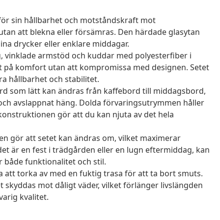
 för sin hållbarhet och motståndskraft mot
utan att blekna eller försämras. Den härdade glasytan
na drycker eller enklare middagar.
, vinklade armstöd och kuddar med polyesterfiber i
t på komfort utan att kompromissa med designen. Setet
a hållbarhet och stabilitet.
d som lätt kan ändras från kaffebord till middagsbord,
len och avslappnat häng. Dolda förvaringsutrymmen håller
konstruktionen gör att du kan njuta av det hela
 gör att setet kan ändras om, vilket maximerar
et är en fest i trädgården eller en lugn eftermiddag, kan
åde funktionalitet och stil.
 att torka av med en fuktig trasa för att ta bort smuts.
t skyddas mot dåligt väder, vilket förlänger livslängden
rig kvalitet.