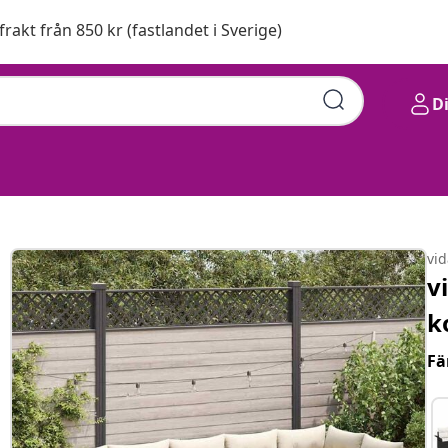
 frakt från 850 kr (fastlandet i Sverige)
D
vi
v
k
Fä