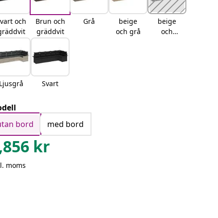
vart och
Brun och
Grå
beige
beige
gräddvit
gräddvit
och grå
och
gräddvit
Ljusgrå
Svart
dell
utan bord
med bord
,856
kr
kl. moms