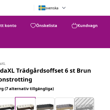
svenska
itt konto
Önskelista
Kundvagn
daXL
idaXL Trädgårdsoffset 6 st Brun
onstrotting
rg
(7 alternativ tillgängliga)