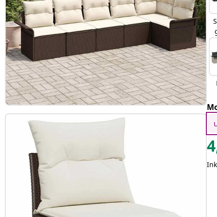
S
Mo
4
In