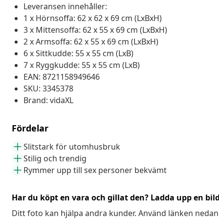
Leveransen innehåller:
1 x Hörnsoffa: 62 x 62 x 69 cm (LxBxH)
3 x Mittensoffa: 62 x 55 x 69 cm (LxBxH)
2 x Armsoffa: 62 x 55 x 69 cm (LxBxH)
6 x Sittkudde: 55 x 55 cm (LxB)
7 x Ryggkudde: 55 x 55 cm (LxB)
EAN: 8721158949646
SKU: 3345378
Brand: vidaXL
Fördelar
Slitstark för utomhusbruk
Stilig och trendig
Rymmer upp till sex personer bekvämt
Har du köpt en vara och gillat den? Ladda upp en bil
Ditt foto kan hjälpa andra kunder. Använd länken nedan