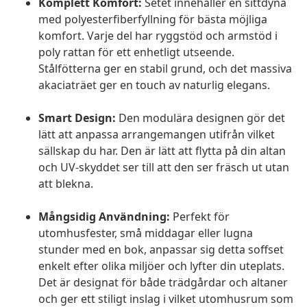
Komplett Komfort:
Setet innehåller en sittdyna
med polyesterfiberfyllning för bästa möjliga
komfort. Varje del har ryggstöd och armstöd i
poly rattan för ett enhetligt utseende.
Stålfötterna ger en stabil grund, och det massiva
akaciaträet ger en touch av naturlig elegans.
Smart Design:
Den modulära designen gör det
lätt att anpassa arrangemangen utifrån vilket
sällskap du har. Den är lätt att flytta på din altan
och UV-skyddet ser till att den ser fräsch ut utan
att blekna.
Mångsidig Användning:
Perfekt för
utomhusfester, små middagar eller lugna
stunder med en bok, anpassar sig detta soffset
enkelt efter olika miljöer och lyfter din uteplats.
Det är designat för både trädgårdar och altaner
och ger ett stiligt inslag i vilket utomhusrum som