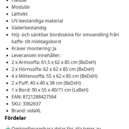
Hållbar
Modulär
Lättvikt
UV-beständiga material
Väderbeständig
Höj- och sänkbar bordsskiva för omvandling från
kaffe- till middagsbord
Kräver montering: Ja
Leveransen innehåller:
2 x Armsoffa: 61,5 x 62 x 85 cm (BxDxH)
2 x Hörnsoffa: 62 x 62 x 85 cm (BxDxH)
4 x Mittensoffa: 55 x 62 x 85 cm (BxDxH)
2 x Puff: 40 x 40 x 38 cm (BxDxH)
1 x Bord: 90 x 55 x 40/71 cm (LxBxH)
EAN: 8721288427564
SKU: 3362637
Brand: vidaXL
Fördelar
Omkonfigurerbara delar för alla typer av