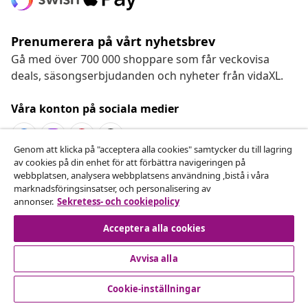
Prenumerera på vårt nyhetsbrev
Gå med över 700 000 shoppare som får veckovisa
deals, säsongserbjudanden och nyheter från vidaXL.
Våra konton på sociala medier
Genom att klicka på "acceptera alla cookies" samtycker du till lagring
av cookies på din enhet för att förbättra navigeringen på
Avbryta avtalet
webbplatsen, analysera webbplatsens användning ,bistå i våra
marknadsföringsinsatser, och personalisering av
Skicka in en begäran om uttag för din beställning.
annonser.
Sekretess- och cookiepolicy
Avbryta avtalet
Acceptera alla cookies
Avvisa alla
Kundservice
Cookie-inställningar