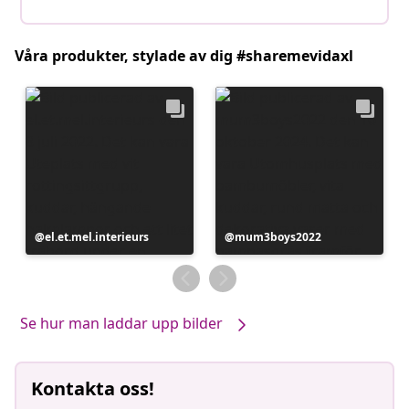
Våra produkter, stylade av dig #sharemevidaxl
Inlägg
el.et.mel.interieurs
Inlägg
mum3boys2022
publicerat
publicerat
av
av
Se hur man laddar upp bilder
Kontakta oss!