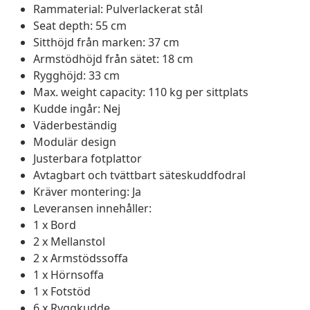
Rammaterial: Pulverlackerat stål
Seat depth: 55 cm
Sitthöjd från marken: 37 cm
Armstödhöjd från sätet: 18 cm
Rygghöjd: 33 cm
Max. weight capacity: 110 kg per sittplats
Kudde ingår: Nej
Väderbeständig
Modulär design
Justerbara fotplattor
Avtagbart och tvättbart säteskuddfodral
Kräver montering: Ja
Leveransen innehåller:
1 x Bord
2 x Mellanstol
2 x Armstödssoffa
1 x Hörnsoffa
1 x Fotstöd
6 x Ryggkudde