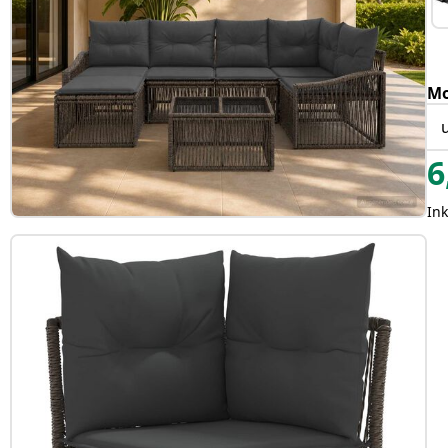
Mo
6
In