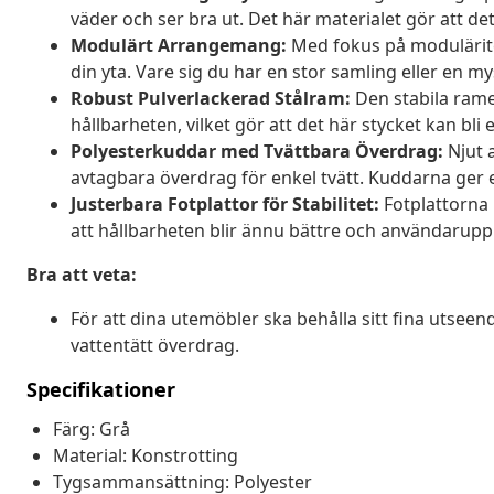
väder och ser bra ut. Det här materialet gör att de
Modulärt Arrangemang:
Med fokus på moduläritet
din yta. Vare sig du har en stor samling eller en my
Robust Pulverlackerad Stålram:
Den stabila rame
hållbarheten, vilket gör att det här stycket kan bli
Polyesterkuddar med Tvättbara Överdrag:
Njut 
avtagbara överdrag för enkel tvätt. Kuddarna ger en
Justerbara Fotplattor för Stabilitet:
Fotplattorna k
att hållbarheten blir ännu bättre och användarup
Bra att veta:
För att dina utemöbler ska behålla sitt fina utse
vattentätt överdrag.
Specifikationer
Färg: Grå
Material: Konstrotting
Tygsammansättning: Polyester