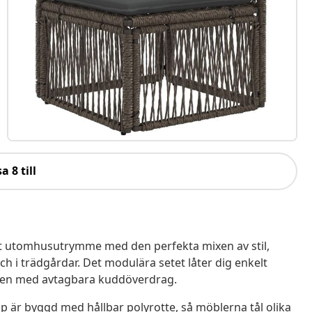
a 8 till
itt utomhusutrymme med den perfekta mixen av stil,
h i trädgårdar. Det modulära setet låter dig enkelt
ilen med avtagbara kuddöverdrag.
 är byggd med hållbar polyrotte, så möblerna tål olika