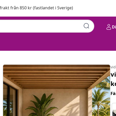
 frakt från 850 kr (fastlandet i Sverige)
D
vi
v
k
Fä