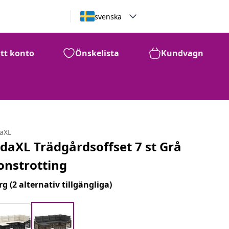
svenska
itt konto
Önskelista
Kundvagn
daXL
idaXL Trädgårdsoffset 7 st Grå
onstrotting
rg
(2 alternativ tillgängliga)