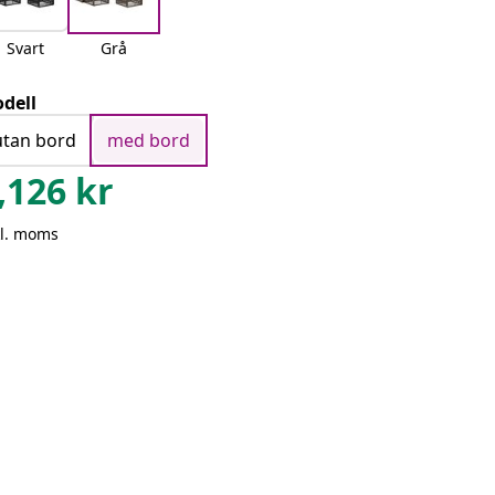
Svart
Grå
dell
utan bord
med bord
,126
kr
kl. moms