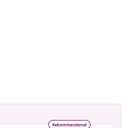
astradgard
at
Rekommenderad