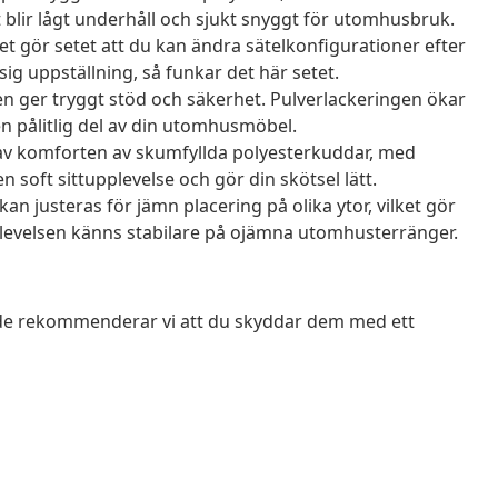
t blir lågt underhåll och sjukt snyggt för utomhusbruk.
 gör setet att du kan ändra sätelkonfigurationer efter
sig uppställning, så funkar det här setet.
n ger tryggt stöd och säkerhet. Pulverlackeringen ökar
 en pålitlig del av din utomhusmöbel.
av komforten av skumfyllda polyesterkuddar, med
 soft sittupplevelse och gör din skötsel lätt.
an justeras för jämn placering på olika ytor, vilket gör
plevelsen känns stabilare på ojämna utomhusterränger.
ende rekommenderar vi att du skyddar dem med ett