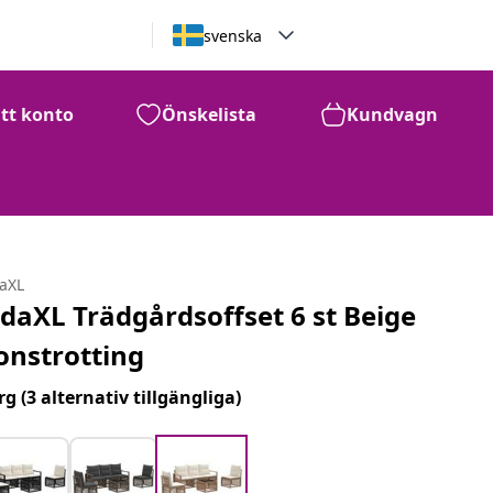
svenska
itt konto
Önskelista
Kundvagn
daXL
idaXL Trädgårdsoffset 6 st Beige
onstrotting
rg
(3 alternativ tillgängliga)