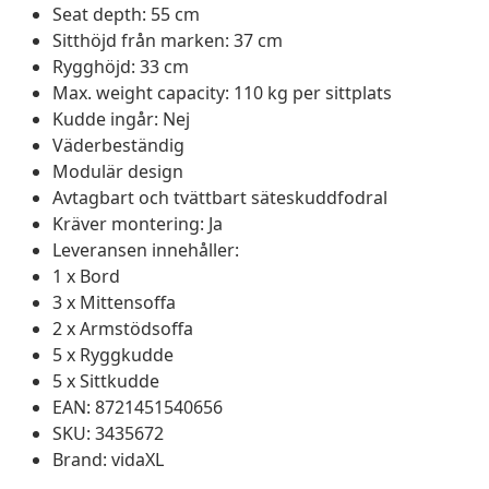
Seat depth: 55 cm
Sitthöjd från marken: 37 cm
Rygghöjd: 33 cm
Max. weight capacity: 110 kg per sittplats
Kudde ingår: Nej
Väderbeständig
Modulär design
Avtagbart och tvättbart säteskuddfodral
Kräver montering: Ja
Leveransen innehåller:
1 x Bord
3 x Mittensoffa
2 x Armstödsoffa
5 x Ryggkudde
5 x Sittkudde
EAN: 8721451540656
SKU: 3435672
Brand: vidaXL