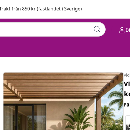
 frakt från 850 kr (fastlandet i Sverige)
D
vi
v
k
Fä