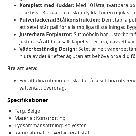
Komplett med Kuddar:
Med 10 lätta, tvättbara p
praktiskt. Kuddarna är skumfyllda för en mjuk sitt
Pulverlackerad Stålkonstruktion:
Den stabila pu
att setet står pall för alla möjliga tillställningar. B
Justerbara Fotplattor:
Sittmöbeln har justerbara fo
justera så att hela sällskapet sitter bra, oavsett var
Väderbeständig Design:
Setet är helt väderbestän
njuta av det år efter år, utan att behöva oroa dig f
Bra att veta:
För att dina utemöbler ska behålla sitt fina utse
vattentätt överdrag.
Specifikationer
Färg: Beige
Material: Konstrotting
Tygsammansättning: Polyester
Rammaterial: Pulverlackerat stål