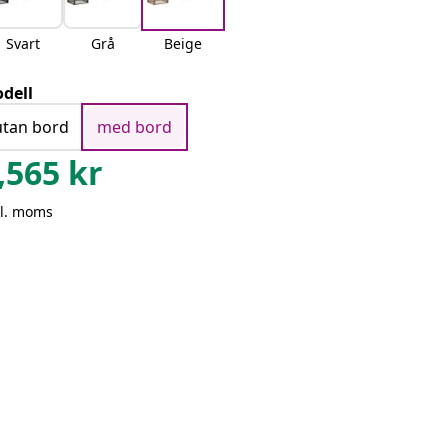
Svart
Grå
Beige
dell
utan bord
med bord
,565
kr
kl. moms