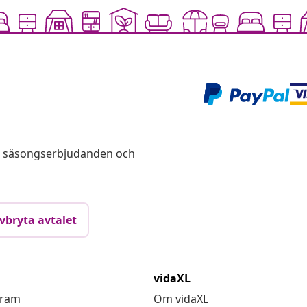
s, säsongserbjudanden och
vbryta avtalet
vidaXL
gram
Om vidaXL