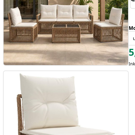
Mo
5
In