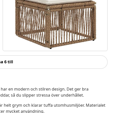
a 6 till
har en modern och stilren design. Det ger bra
dar, så du slipper stressa över underhållet.
 helt grym och klarar tuffa utomhusmiljöer. Materialet
efter mycket användning.