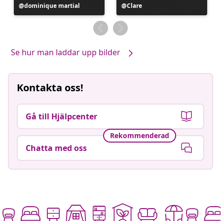
Inlägg
dominique martial
Inlägg
Clare
publicerat
publicerat
av
av
Se hur man laddar upp bilder
Kontakta oss!
Gå till Hjälpcenter
Rekommenderad
Chatta med oss