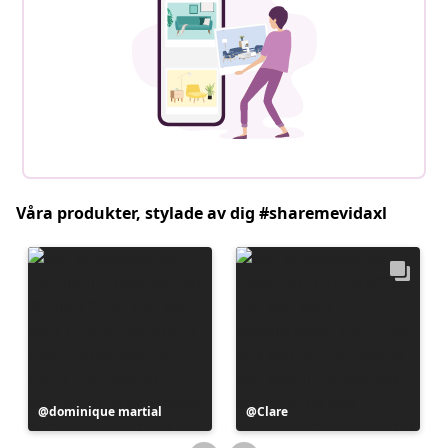
Våra produkter, stylade av dig #sharemevidaxl
Inlägg
dominique martial
Inlägg
Clare
publicerat
publicerat
av
av