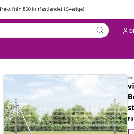
 frakt från 850 kr (fastlandet i Sverige)
D
vi
v
B
s
Fä