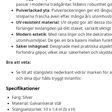
passar i moderna trädgårdar. Stålens robusthet gör 
Pulverlackad yta
: Pulverlackeringen ger ett lång
stolparna fräscha även efter många års utomhusbru
UV-resistent material
: UV-skydd gör att dessa sto
förlänger livslängden på ditt staket, särskilt viktig
Modern estetik
: Med rena linjer och lite dekorat
utomhusmiljöer. De ger en bra balans mellan funk
Säker inhägnad
: Designade med praktiska aspekter,
förhindra glipor, vilket ökar säkerheten och skydda
Bra att veta:
Se till att stängslets nederkant vidrör marken för a
och dina djur hålls tryggt innanför.
Specifikationer
Färg: Silver
Material: Galvaniserat stål
Stängselstorlek: 10 x 1,4 m (b x H)