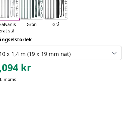
Galvanis
Grön
Grå
erat stål
ängselstorlek
10 x 1,4 m (19 x 19 mm nät)
,094
kr
kl. moms