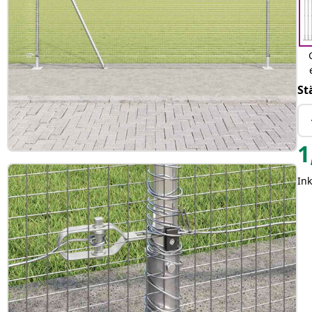
St
1
In