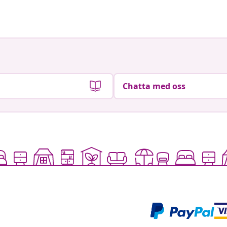
av
av
Chatta med oss