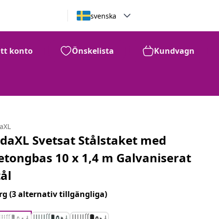
svenska
itt konto
Önskelista
Kundvagn
daXL
idaXL Svetsat Stålstaket med
etongbas 10 x 1,4 m Galvaniserat
tål
rg
(3 alternativ tillgängliga)