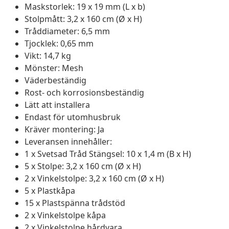
Maskstorlek: 19 x 19 mm (L x b)
Stolpmått: 3,2 x 160 cm (Ø x H)
Tråddiameter: 6,5 mm
Tjocklek: 0,65 mm
Vikt: 14,7 kg
Mönster: Mesh
Väderbeständig
Rost- och korrosionsbeständig
Lätt att installera
Endast för utomhusbruk
Kräver montering: Ja
Leveransen innehåller:
1 x Svetsad Tråd Stängsel: 10 x 1,4 m (B x H)
5 x Stolpe: 3,2 x 160 cm (Ø x H)
2 x Vinkelstolpe: 3,2 x 160 cm (Ø x H)
5 x Plastkåpa
15 x Plastspänna trådstöd
2 x Vinkelstolpe kåpa
2 x Vinkelstolpe hårdvara