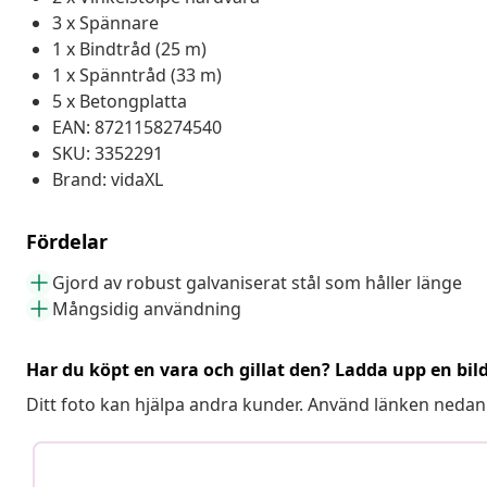
3 x Spännare
1 x Bindtråd (25 m)
1 x Spänntråd (33 m)
5 x Betongplatta
EAN: 8721158274540
SKU: 3352291
Brand: vidaXL
Fördelar
Gjord av robust galvaniserat stål som håller länge
Mångsidig användning
Har du köpt en vara och gillat den? Ladda upp en bil
Ditt foto kan hjälpa andra kunder. Använd länken nedan