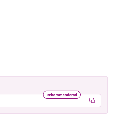
astradgard
at
Rekommenderad