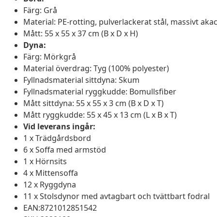
Färg: Grå
Material: PE-rotting, pulverlackerat stål, massivt aka
Mått: 55 x 55 x 37 cm (B x D x H)
Dyna:
Färg: Mörkgrå
Material överdrag: Tyg (100% polyester)
Fyllnadsmaterial sittdyna: Skum
Fyllnadsmaterial ryggkudde: Bomullsfiber
Mått sittdyna: 55 x 55 x 3 cm (B x D x T)
Mått ryggkudde: 55 x 45 x 13 cm (L x B x T)
Vid leverans ingår:
1 x Trädgårdsbord
6 x Soffa med armstöd
1 x Hörnsits
4 x Mittensoffa
12 x Ryggdyna
11 x Stolsdynor med avtagbart och tvättbart fodral
EAN:8721012851542