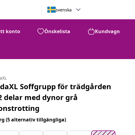
svenska
itt konto
Önskelista
Kundvagn
9,811
kr
daXL
idaXL Soffgrupp för trädgården
2 delar med dynor grå
onstrotting
rg
(5 alternativ tillgängliga)