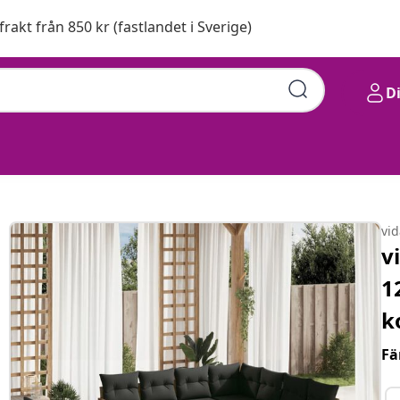
 frakt från 850 kr (fastlandet i Sverige)
D
 med dynor grå konstrotting
vi
v
1
k
Fä