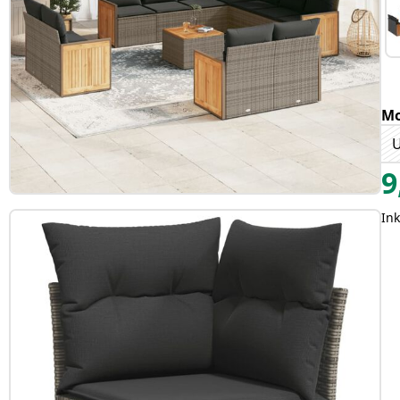
Mo
U
9
In