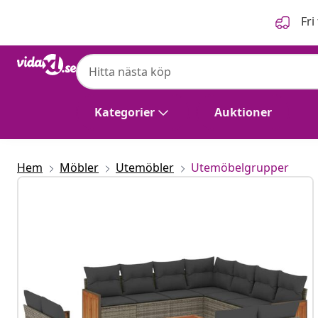
Föregående
Nästa
Fri
vidaXL
vidaXL Soffgrupp för trädgården 12 delar
Kategorier
Auktioner
Hem
Möbler
Utemöbler
Utemöbelgrupper