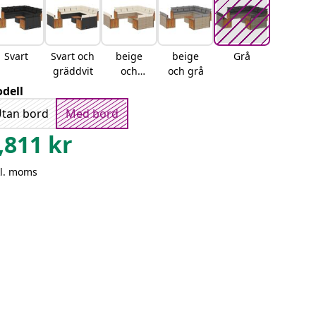
Svart
Svart och
beige
beige
Grå
gräddvit
och
och grå
gräddvit
dell
tan bord
Med bord
,811
kr
kl. moms