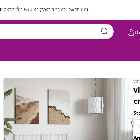
 frakt från 850 kr (fastlandet i Sverige)
D
vi
v
c
St
An