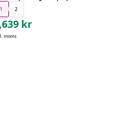
1
2
,639
kr
kl. moms