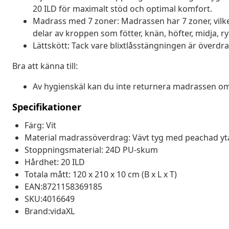
20 ILD för maximalt stöd och optimal komfort.
Madrass med 7 zoner: Madrassen har 7 zoner, vilket 
delar av kroppen som fötter, knän, höfter, midja, r
Lättskött: Tack vare blixtlåsstängningen är överdraget
Bra att känna till:
Av hygienskäl kan du inte returnera madrassen om 
Specifikationer
Färg: Vit
Material madrassöverdrag: Vävt tyg med peachad yt
Stoppningsmaterial: 24D PU-skum
Hårdhet: 20 ILD
Totala mått: 120 x 210 x 10 cm (B x L x T)
EAN:8721158369185
SKU:4016649
Brand:vidaXL