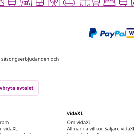
s, säsongserbjudanden och
vbryta avtalet
vidaXL
gram
Om vidaXL
r vidaXL
Allmänna villkor Säljare vidaX