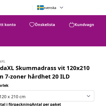
svenska
itt konto
Önskelista
Kundvagn
daXL
idaXL Skummadrass vit 120x210
m 7-zoner hårdhet 20 ILD
orlek
120 x 210 cm
tal i förpackningAntal per paket