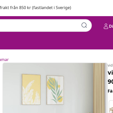
 frakt från 850 kr (fastlandet i Sverige)
D
amar
vi
v
9
Fä