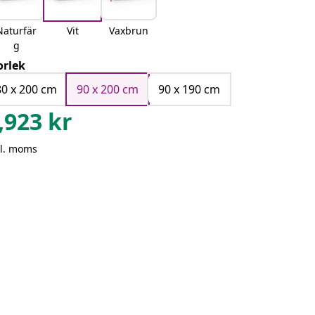
Naturfär
Vit
Vaxbrun
g
orlek
80 x 200 cm
90 x 200 cm
90 x 190 cm
,923
kr
kl. moms