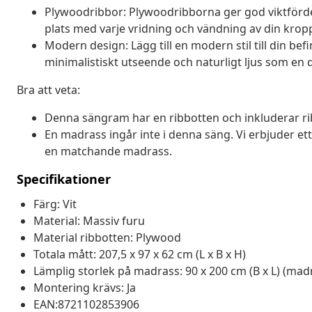
Plywoodribbor: Plywoodribborna ger god viktfördeln
plats med varje vridning och vändning av din kro
Modern design: Lägg till en modern stil till din bef
minimalistiskt utseende och naturligt ljus som en d
Bra att veta:
Denna sängram har en ribbotten och inkluderar ri
En madrass ingår inte i denna säng. Vi erbjuder ett 
en matchande madrass.
Specifikationer
Färg: Vit
Material: Massiv furu
Material ribbotten: Plywood
Totala mått: 207,5 x 97 x 62 cm (L x B x H)
Lämplig storlek på madrass: 90 x 200 cm (B x L) (mad
Montering krävs: Ja
EAN:8721102853906