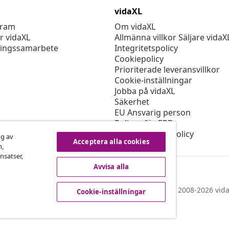
vidaXL
gram
Om vidaXL
r vidaXL
Allmänna villkor Säljare vidaX
ingssamarbete
Integritetspolicy
Cookiepolicy
Prioriterade leveransvillkor
Cookie-inställningar
Jobba på vidaXL
Säkerhet
EU Ansvarig person
Policyn för EPR
Tillgänglighetspolicy
ng av
Acceptera alla cookies
n,
nsatser,
Avvisa alla
© 2008-2026 vida
Cookie-inställningar