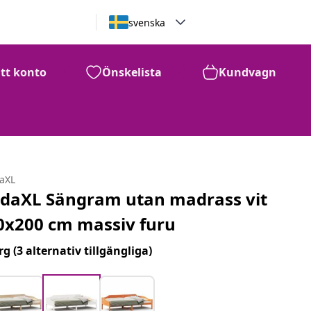
svenska
itt konto
Önskelista
Kundvagn
daXL
idaXL Sängram utan madrass vit
0x200 cm massiv furu
rg
(3 alternativ tillgängliga)