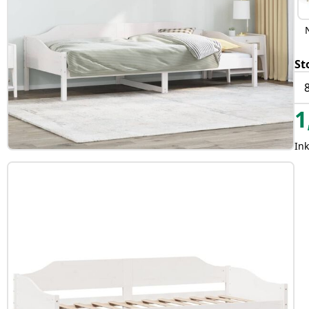
St
1
In