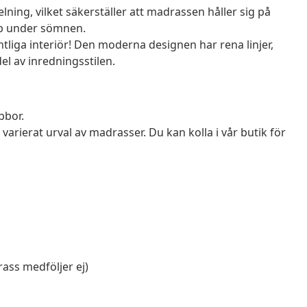
ing, vilket säkerställer att madrassen håller sig på
pp under sömnen.
intliga interiör! Den moderna designen har rena linjer,
el av inredningsstilen.
bbor.
varierat urval av madrasser. Du kan kolla i vår butik för
rass medföljer ej)