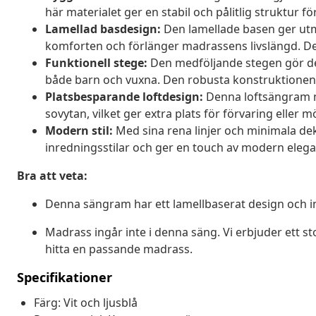
här materialet ger en stabil och pålitlig struktur f
Lamellad basdesign:
Den lamellade basen ger utmä
komforten och förlänger madrassens livslängd. Denn
Funktionell stege:
Den medföljande stegen gör det
både barn och vuxna. Den robusta konstruktionen g
Platsbesparande loftdesign:
Denna loftsängram 
sovytan, vilket ger extra plats för förvaring eller
Modern stil:
Med sina rena linjer och minimala d
inredningsstilar och ger en touch av modern elegan
Bra att veta:
Denna sängram har ett lamellbaserat design och i
Madrass ingår inte i denna säng. Vi erbjuder ett sto
hitta en passande madrass.
Specifikationer
Färg: Vit och ljusblå