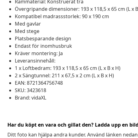
Rammaterial: Konstruerat trä
Övergripande dimensioner: 193 x 118,5 x 65 cm (L x B
Kompatibel madrassstorlek: 90 x 190 cm
Med gavlar
Med stege
Platsbesparande design
Endast för inomhusbruk
Kräver montering: Ja
Leveransinnehåll:
1 x Loftbedram: 193 x 118,5 x 65 cm (L x B x H)
2 x Sängtunnel: 211 x 67,5 x 2 cm (L x B x H)
EAN: 8721364756748
SKU: 3423618
Brand: vidaXL
Har du köpt en vara och gillat den? Ladda upp en bil
Ditt foto kan hjälpa andra kunder. Använd länken nedan