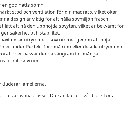
ör en god natts sömn.
rkt stöd och ventilation för din madrass, vilket ökar
a design är viktig för att hålla sovmiljön fräsch.
 lätt att nå den upphöjda sovytan, vilket är bekvämt för
er säkerhet och stabilitet.
maximerar utrymmet i sovrummet genom att höja
 möbler under. Perfekt för små rum eller delade utrymmen.
ekorationer passar denna sängram in i många
s till ditt sovrum.
nkluderar lamellerna.
rt urval av madrasser. Du kan kolla in vår butik för att