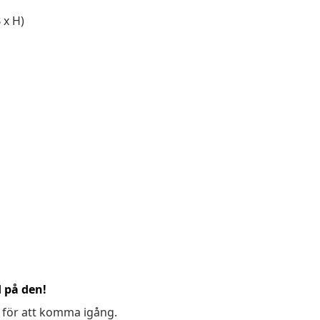
 x H)
d på den!
 för att komma igång.