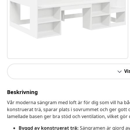
Vis
Beskrivning
Vår moderna sängram med loft är för dig som vill ha båd
konstruerat trä, sparar plats i sovrummet och ger gott
lamellade basen ger bra stöd och ventilation, vilket gör de
Byggd av konstruerat trä:
Sängramen är gjord av k