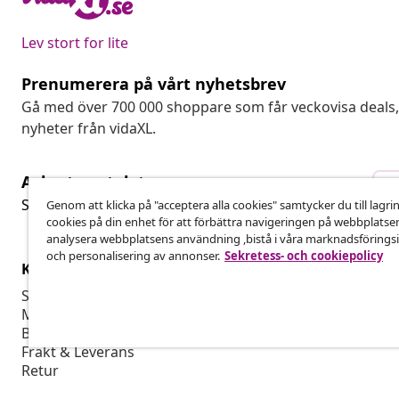
Lev stort for lite
Prenumerera på vårt nyhetsbrev
Gå med över 700 000 shoppare som får veckovisa deal
nyheter från vidaXL.
Avbryta avtalet
A
Skicka in en begäran om uttag för din beställning.
Genom att klicka på "acceptera alla cookies" samtycker du till lagri
cookies på din enhet för att förbättra navigeringen på webbplatse
analysera webbplatsens användning ,bistå i våra marknadsföringsi
och personalisering av annonser.
Sekretess- och cookiepolicy
Kundservice
Företag
Spåra din beställning
Affiliate-pro
Mitt konto
Producera fö
Betalning
Marknadsför
Frakt & Leverans
Retur
Produktinformation