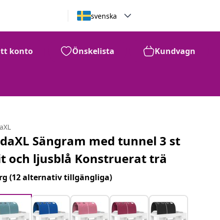
svenska
itt konto
Önskelista
Kundvagn
daXL
idaXL Sängram med tunnel 3 st
it och ljusblå Konstruerat trä
rg
(12 alternativ tillgängliga)