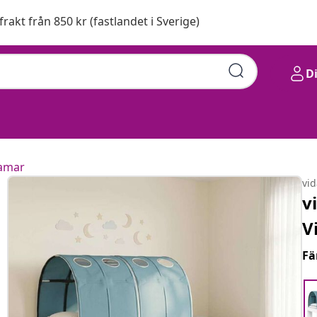
 frakt från 850 kr (fastlandet i Sverige)
D
amar
vi
v
V
Fä