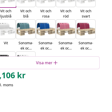
Vit och
Vit och
Vit och
Vit och
Vit och
ljusblå
blå
rosa
röd
svart
Vit
Sonoma-
Sonoma-
Sonoma-
Sonoma-
ek och
ek och
ek och
ek och
ljusblå
blå
rosa
röd
Visa mer
,106
kr
Sonoma-
Sonoma-
ek och
ek och vit
kl. moms
svart