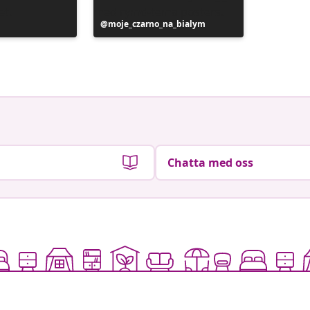
Inlägg
moje_czarno_na_bialym
Inlägg
liliber
publicerat
publicer
av
av
Chatta med oss