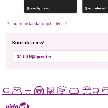
Inlägg
casa_by_dewi
Inlägg
saudades.wd
publicerat
publicerat
av
av
Se hur man laddar upp bilder
Kontakta oss!
Gå till Hjälpcenter