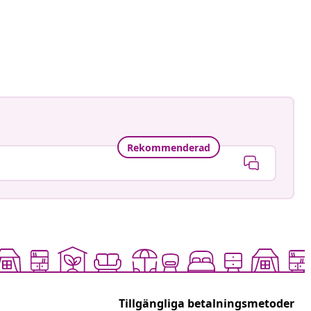
gmann
at
Rekommenderad
Tillgängliga betalningsmetoder