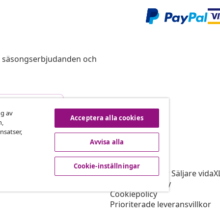
s, säsongserbjudanden och
vbryta avtalet
ng av
Acceptera alla cookies
n,
nsatser,
Avvisa alla
vidaXL
gram
Om vidaXL
Cookie-inställningar
r vidaXL
Allmänna villkor Säljare vidaX
ingssamarbete
Integritetspolicy
Cookiepolicy
Prioriterade leveransvillkor
Cookie-inställningar