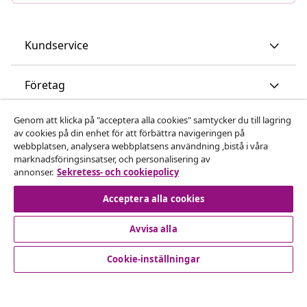
Kundservice
Företag
Genom att klicka på "acceptera alla cookies" samtycker du till lagring
vidaXL
av cookies på din enhet för att förbättra navigeringen på
webbplatsen, analysera webbplatsens användning ,bistå i våra
marknadsföringsinsatser, och personalisering av
Upptäck mer
annonser.
Sekretess- och cookiepolicy
Acceptera alla cookies
Avvisa alla
Cookie-inställningar
© 2008-2026 vidaXL www.vidaxl.se är en webbshop från
vidaXL Marketplace International B.V.