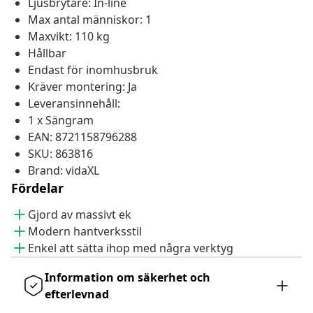
Ljusbrytare: In-line
Max antal människor: 1
Maxvikt: 110 kg
Hållbar
Endast för inomhusbruk
Kräver montering: Ja
Leveransinnehåll:
1 x Sängram
EAN: 8721158796288
SKU: 863816
Brand: vidaXL
Fördelar
Gjord av massivt ek
Modern hantverksstil
Enkel att sätta ihop med några verktyg
Information om säkerhet och
efterlevnad