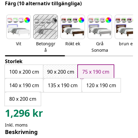
Färg
(10 alternativ tillgängliga)
Vit
Betonggr
Rökt ek
Grå
brun ek
å
Sonoma
Storlek
100 x 200 cm
90 x 200 cm
75 x 190 cm
140 x 190 cm
135 x 190 cm
120 x 190 cm
80 x 200 cm
1,296
kr
Inkl. moms
Beskrivning