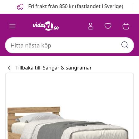
Föregående
Nästa
Fri frakt från 850 kr (fastlandet i Sverige)
Tillbaka till: Sängar & sängramar