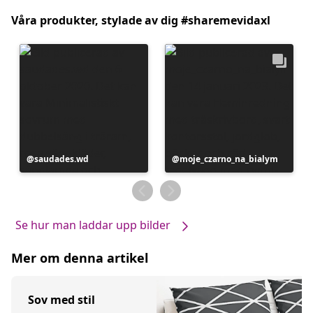
Våra produkter, stylade av dig #sharemevidaxl
Inlägg
saudades.wd
Inlägg
moje_czarno_na_bialym
publicerat
publicerat
av
av
Se hur man laddar upp bilder
Mer om denna artikel
Sov med stil