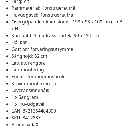
Färg: Vit
Rammaterial: Konstruerat trä
Huvudgavel: Konstruerat trä
Övergripande dimensioner: 193 x 93 x 100 cm (L x B
x H)
Kompatibel madrassstorlek: 90 x 190 cm
Hållbar
Gott om förvaringsutrymme
Sänghöjd: 32 cm
Lätt att rengöra
Lätt montering
Endast för inomhusbruk
Kräver montering: Ja
Leveransinnehåll:
1 x Sängram
1 x Huvudgavel
EAN: 8721364484399
SKU: 3412837
Brand: vidaXL