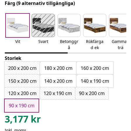
Färg
(9 alternativ tillgängliga)
Vit
Svart
Betonggr
Rökfärga
Gammalt
å
d ek
trä
Storlek
200 x 200 cm
180 x 200 cm
160 x 200 cm
150 x 200 cm
140 x 200 cm
140 x 190 cm
120 x 200 cm
120 x 190 cm
90 x 200 cm
90 x 190 cm
3,177
kr
Inkl. moms