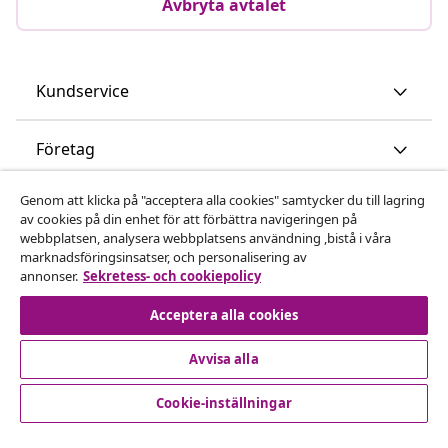
Avbryta avtalet
Kundservice
Företag
Genom att klicka på "acceptera alla cookies" samtycker du till lagring
vidaXL
av cookies på din enhet för att förbättra navigeringen på
webbplatsen, analysera webbplatsens användning ,bistå i våra
marknadsföringsinsatser, och personalisering av
Upptäck mer
annonser.
Sekretess- och cookiepolicy
Acceptera alla cookies
Avvisa alla
Cookie-inställningar
© 2008-2026 vidaXL www.vidaxl.se är en webbshop från
vidaXL Marketplace International B.V.