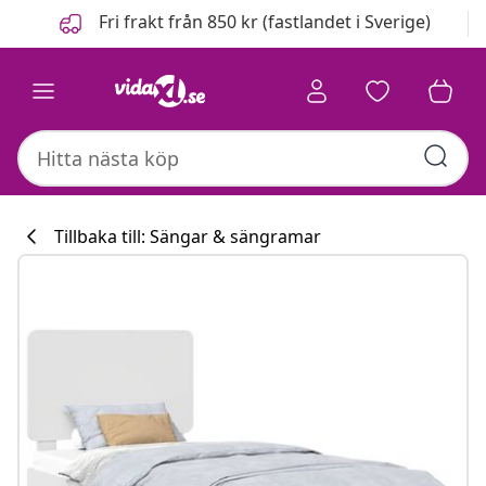
Föregående
Nästa
Fri frakt från 850 kr (fastlandet i Sverige)
Tillbaka till: Sängar & sängramar