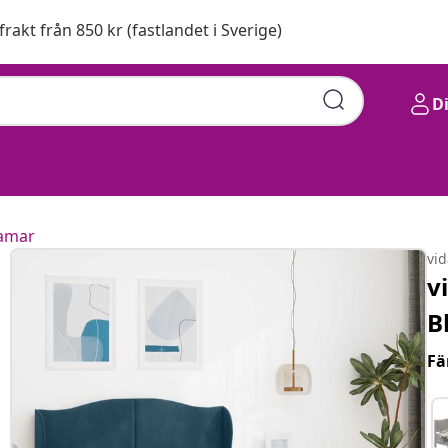
 frakt från 850 kr (fastlandet i Sverige)
D
amar
vi
v
B
Fä