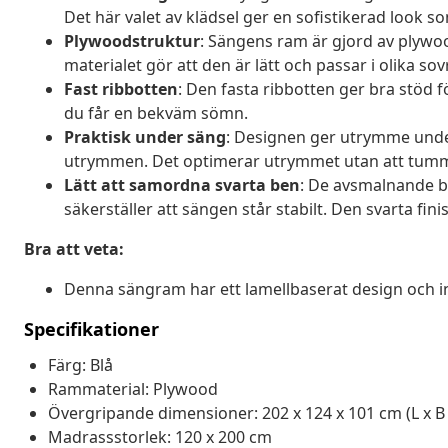
Det här valet av klädsel ger en sofistikerad look s
Plywoodstruktur
: Sängens ram är gjord av plywood
materialet gör att den är lätt och passar i olika
Fast ribbotten
: Den fasta ribbotten ger bra stöd fö
du får en bekväm sömn.
Praktisk under säng
: Designen ger utrymme under
utrymmen. Det optimerar utrymmet utan att tumma
Lätt att samordna svarta ben
: De avsmalnande b
säkerställer att sängen står stabilt. Den svarta fin
Bra att veta:
Denna sängram har ett lamellbaserat design och i
Specifikationer
Färg: Blå
Rammaterial: Plywood
Övergripande dimensioner: 202 x 124 x 101 cm (L x B 
Madrassstorlek: 120 x 200 cm