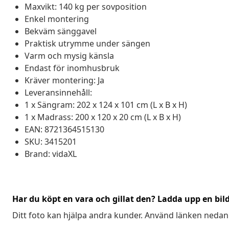
Maxvikt: 140 kg per sovposition
Enkel montering
Bekväm sänggavel
Praktisk utrymme under sängen
Varm och mysig känsla
Endast för inomhusbruk
Kräver montering: Ja
Leveransinnehåll:
1 x Sängram: 202 x 124 x 101 cm (L x B x H)
1 x Madrass: 200 x 120 x 20 cm (L x B x H)
EAN: 8721364515130
SKU: 3415201
Brand: vidaXL
Har du köpt en vara och gillat den? Ladda upp en bil
Ditt foto kan hjälpa andra kunder. Använd länken nedan