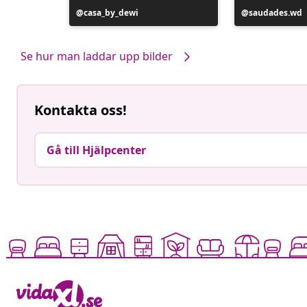
Inlägg
casa_by_dewi
Inlägg
saudades.wd
publicerat
publicerat
av
av
Se hur man laddar upp bilder
Kontakta oss!
Gå till Hjälpcenter