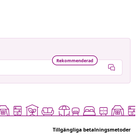
gmann
at
Rekommenderad
Tillgängliga betalningsmetoder