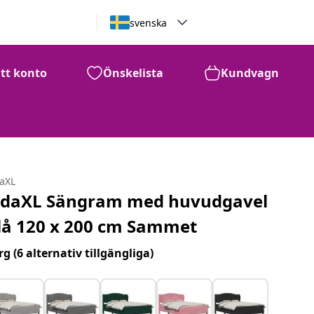
svenska
itt konto
Önskelista
Kundvagn
daXL
idaXL Sängram med huvudgavel
lå 120 x 200 cm Sammet
rg
(6 alternativ tillgängliga)