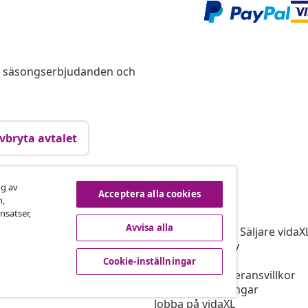
s, säsongserbjudanden och
vbryta avtalet
ng av
Acceptera alla cookies
vidaXL
n,
nsatser,
gram
Om vidaXL
Avvisa alla
r vidaXL
Allmänna villkor Säljare vidaX
ingssamarbete
Integritetspolicy
Cookiepolicy
Cookie-inställningar
Prioriterade leveransvillkor
Cookie-inställningar
Jobba på vidaXL