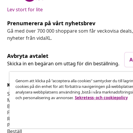
Lev stort for lite
Prenumerera på vårt nyhetsbrev
Gå med över 700 000 shoppare som får veckovisa deal
nyheter från vidaXL.
Avbryta avtalet
A
Skicka in en begäran om uttag för din beställning.
Genom att klicka på "acceptera alla cookies" samtycker du till lagri
Kundservice
Företag
cookies på din enhet för att förbättra navigeringen på webbplatse
analysera webbplatsens användning ,bistå i våra marknadsföringsi
Spåra din beställning
Affiliate-pro
och personalisering av annonser.
Sekretess- och cookiepolicy
Mitt konto
Producera fö
Betalning
Marknadsför
Frakt & Leverans
Retur
Produktinformation
Beställ