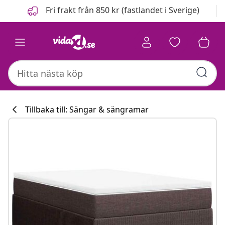
Föregående
Nästa
Fri frakt från 850 kr (fastlandet i Sverige)
Tillbaka till: Sängar & sängramar