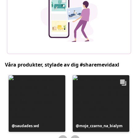
Våra produkter, stylade av dig #sharemevidaxl
Inlägg
saudades.wd
Inlägg
moje_czarno_na_bialym
publicerat
publicerat
av
av