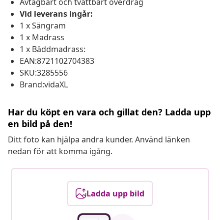
Avtagbart och tvättbart överdrag
Vid leverans ingår:
1 x Sängram
1 x Madrass
1 x Bäddmadrass:
EAN:8721102704383
SKU:3285556
Brand:vidaXL
Har du köpt en vara och gillat den? Ladda upp
en bild på den!
Ditt foto kan hjälpa andra kunder. Använd länken
nedan för att komma igång.
Ladda upp bild