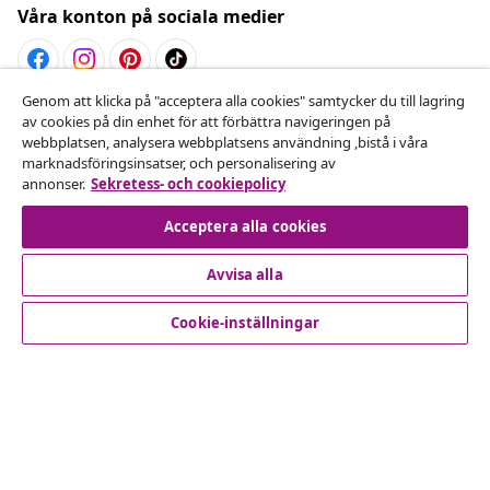
Våra konton på sociala medier
Genom att klicka på "acceptera alla cookies" samtycker du till lagring
Avbryta avtalet
av cookies på din enhet för att förbättra navigeringen på
webbplatsen, analysera webbplatsens användning ,bistå i våra
Skicka in en begäran om uttag för din beställning.
marknadsföringsinsatser, och personalisering av
annonser.
Sekretess- och cookiepolicy
Avbryta avtalet
Acceptera alla cookies
Avvisa alla
Kundservice
Cookie-inställningar
Företag
vidaXL