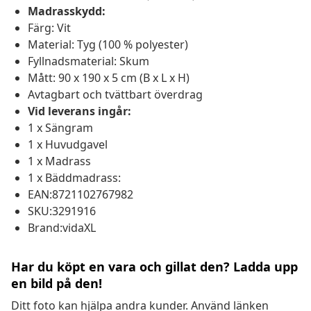
Madrasskydd:
Färg: Vit
Material: Tyg (100 % polyester)
Fyllnadsmaterial: Skum
Mått: 90 x 190 x 5 cm (B x L x H)
Avtagbart och tvättbart överdrag
Vid leverans ingår:
1 x Sängram
1 x Huvudgavel
1 x Madrass
1 x Bäddmadrass:
EAN:8721102767982
SKU:3291916
Brand:vidaXL
Har du köpt en vara och gillat den? Ladda upp
en bild på den!
Ditt foto kan hjälpa andra kunder. Använd länken