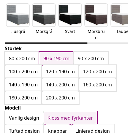
Ljusgrå
Mörkgrå
Svart
Mörkbru
Taupe
n
Storlek
80 x 200 cm
90 x 190 cm
90 x 200 cm
100 x 200 cm
120 x 190 cm
120 x 200 cm
140 x 190 cm
140 x 200 cm
160 x 200 cm
180 x 200 cm
200 x 200 cm
Modell
Vanlig design
Kloss med fyrkanter
Tuftad design
knappar
Linjerad design