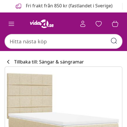
Föregående
Nästa
Fri frakt från 850 kr (fastlandet i Sverige)
Tillbaka till: Sängar & sängramar