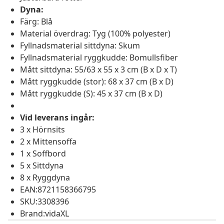
Dyna:
Färg: Blå
Material överdrag: Tyg (100% polyester)
Fyllnadsmaterial sittdyna: Skum
Fyllnadsmaterial ryggkudde: Bomullsfiber
Mått sittdyna: 55/63 x 55 x 3 cm (B x D x T)
Mått ryggkudde (stor): 68 x 37 cm (B x D)
Mått ryggkudde (S): 45 x 37 cm (B x D)
Vid leverans ingår:
3 x Hörnsits
2 x Mittensoffa
1 x Soffbord
5 x Sittdyna
8 x Ryggdyna
EAN:8721158366795
SKU:3308396
Brand:vidaXL