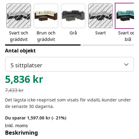
Svart och
Brun och
Grå
Svart
Svart och
gräddvit
gräddvit
blå
Antal objekt
5 sittplatser
5,836
kr
7,433
kr
Det lägsta icke-reapriset som visats för vidaXL-kunder under
de senaste 30 dagarna.
Du sparar 1,597.00 kr (- 21%)
Inkl. moms
Beskrivning