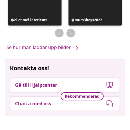
Inlägg
el.et.mel.interieurs
Inlägg
mum3boys2022
publicerat
publicerat
av
av
Se hur man laddar upp bilder
Kontakta oss!
Gå till Hjälpcenter
Rekommenderad
Chatta med oss