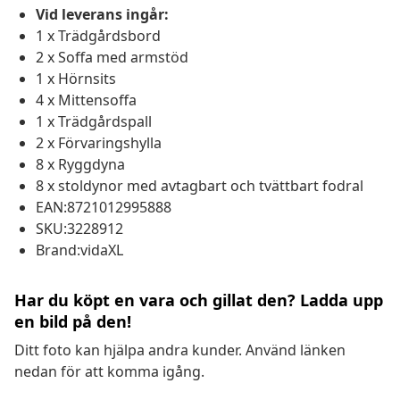
Vid leverans ingår:
1 x Trädgårdsbord
2 x Soffa med armstöd
1 x Hörnsits
4 x Mittensoffa
1 x Trädgårdspall
2 x Förvaringshylla
8 x Ryggdyna
8 x stoldynor med avtagbart och tvättbart fodral
EAN:8721012995888
SKU:3228912
Brand:vidaXL
Har du köpt en vara och gillat den? Ladda upp
en bild på den!
Ditt foto kan hjälpa andra kunder. Använd länken
nedan för att komma igång.