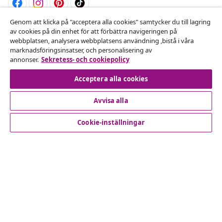
Genom att klicka på "acceptera alla cookies" samtycker du till lagring
Avbryta avtalet
av cookies på din enhet för att förbättra navigeringen på
webbplatsen, analysera webbplatsens användning ,bistå i våra
Skicka in en begäran om uttag för din beställning.
marknadsföringsinsatser, och personalisering av
annonser.
Sekretess- och cookiepolicy
Avbryta avtalet
Acceptera alla cookies
Avvisa alla
Kundservice
Cookie-inställningar
Företag
vidaXL
Upptäck mer