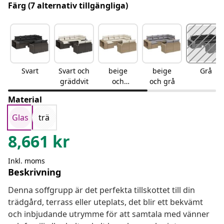
Färg
(7 alternativ tillgängliga)
Svart
Svart och
beige
beige
Grå
gräddvit
och
och grå
gräddvit
Material
Glas
trä
8,661
kr
Inkl. moms
Beskrivning
Denna soffgrupp är det perfekta tillskottet till din
trädgård, terrass eller uteplats, det blir ett bekvämt
och inbjudande utrymme för att samtala med vänner