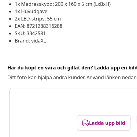
1x Madrasskydd: 200 x 160 x 5 cm (LxBxH)
1x Huvudgavel
2x LED-strips: 55 cm
EAN: 8721288316288
SKU: 3342581
Brand: vidaXL
Har du köpt en vara och gillat den? Ladda upp en bil
Ditt foto kan hjälpa andra kunder. Använd länken nedan
Ladda upp bild