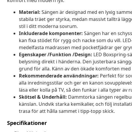
komfort med modern lyx.
Material:
Sängen är designad med en lyxig sammets
stabila träet ger styrka, medan massivt tallträ lägg
stil i ditt moderna sovrum.
Inkluderade komponenter:
Sängen har en schysst
kan fixa stödet för rygg och nacke som du vill. LED
medelfasta madrassen med pocketfjädrar ger grym
Egenskaper /Funktion /Design:
LED Boxspring-sä
belysning direkt i händerna. Den justerbara sängg
grund för alla. Känn av den ökade komforten me
Rekommenderade användningar:
Perfekt för so
alla inredningsstilar och ger en kanon sovupplevel
läsa eller kolla på TV, så den funkar i alla typer av 
Skötsel & Underhåll:
Dammtorka sängen regelbunde
känslan. Undvik starka kemikalier, och följ instal
trasa för att hålla sammet i tipp-topp skick.
Specifikationer