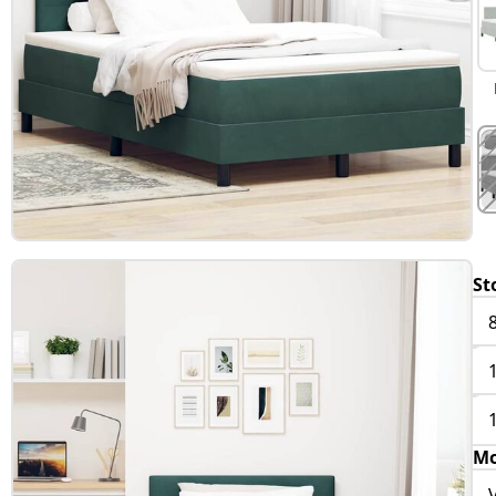
St
Mo