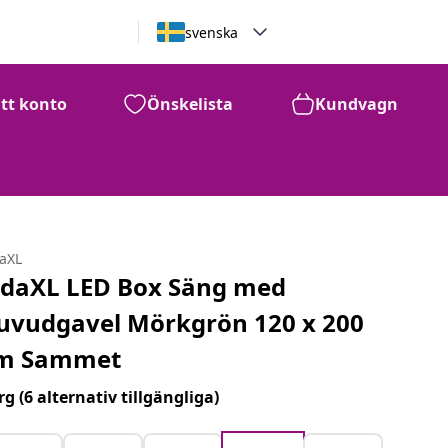
svenska
itt konto
Önskelista
Kundvagn
daXL
idaXL LED Box Säng med
uvudgavel Mörkgrön 120 x 200
m Sammet
rg
(6 alternativ tillgängliga)