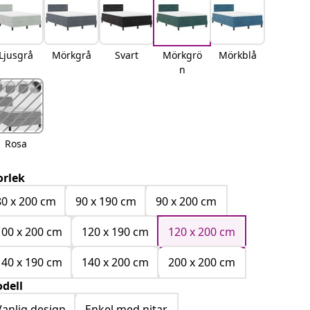
Ljusgrå
Mörkgrå
Svart
Mörkgrö
Mörkblå
n
Rosa
orlek
80 x 200 cm
90 x 190 cm
90 x 200 cm
100 x 200 cm
120 x 190 cm
120 x 200 cm
140 x 190 cm
140 x 200 cm
200 x 200 cm
dell
Vanlig design
Enkel med nitar