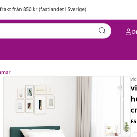
 frakt från 850 kr (fastlandet i Sverige)
D
amar
vi
v
h
c
Fä