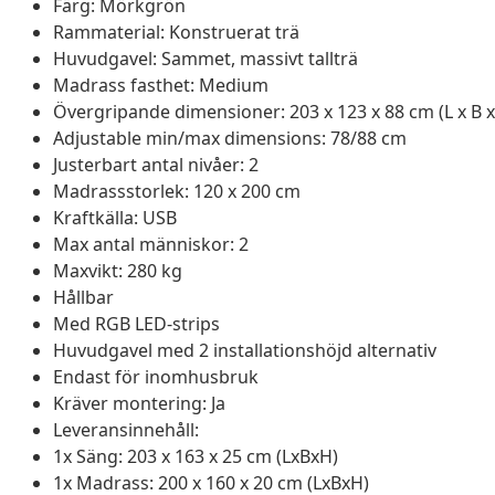
Färg: Mörkgrön
Rammaterial: Konstruerat trä
Huvudgavel: Sammet, massivt tallträ
Madrass fasthet: Medium
Övergripande dimensioner: 203 x 123 x 88 cm (L x B x
Adjustable min/max dimensions: 78/88 cm
Justerbart antal nivåer: 2
Madrassstorlek: 120 x 200 cm
Kraftkälla: USB
Max antal människor: 2
Maxvikt: 280 kg
Hållbar
Med RGB LED-strips
Huvudgavel med 2 installationshöjd alternativ
Endast för inomhusbruk
Kräver montering: Ja
Leveransinnehåll:
1x Säng: 203 x 163 x 25 cm (LxBxH)
1x Madrass: 200 x 160 x 20 cm (LxBxH)