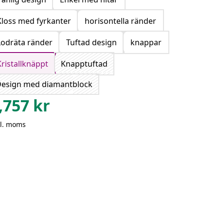
Kloss med fyrkanter
horisontella ränder
Lodräta ränder
Tuftad design
knappar
Kristallknäppt
Knapptuftad
esign med diamantblock
,757
kr
kl. moms