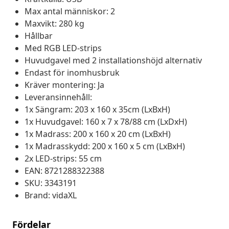
Max antal människor: 2
Maxvikt: 280 kg
Hållbar
Med RGB LED-strips
Huvudgavel med 2 installationshöjd alternativ
Endast för inomhusbruk
Kräver montering: Ja
Leveransinnehåll:
1x Sängram: 203 x 160 x 35cm (LxBxH)
1x Huvudgavel: 160 x 7 x 78/88 cm (LxDxH)
1x Madrass: 200 x 160 x 20 cm (LxBxH)
1x Madrasskydd: 200 x 160 x 5 cm (LxBxH)
2x LED-strips: 55 cm
EAN: 8721288322388
SKU: 3343191
Brand: vidaXL
Fördelar