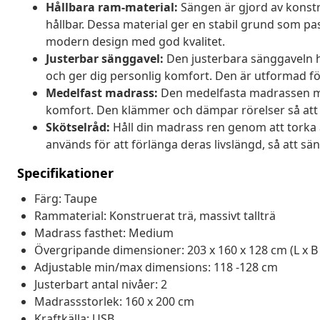
Hållbara ram-material:
Sängen är gjord av konstru
hållbar. Dessa material ger en stabil grund som p
modern design med god kvalitet.
Justerbar sänggavel:
Den justerbara sänggaveln h
och ger dig personlig komfort. Den är utformad fö
Medelfast madrass:
Den medelfasta madrassen med
komfort. Den klämmer och dämpar rörelser så att
Skötselråd:
Håll din madrass ren genom att torka 
används för att förlänga deras livslängd, så att sä
Specifikationer
Färg: Taupe
Rammaterial: Konstruerat trä, massivt tallträ
Madrass fasthet: Medium
Övergripande dimensioner: 203 x 160 x 128 cm (L x B 
Adjustable min/max dimensions: 118 -128 cm
Justerbart antal nivåer: 2
Madrassstorlek: 160 x 200 cm
Kraftkälla: USB