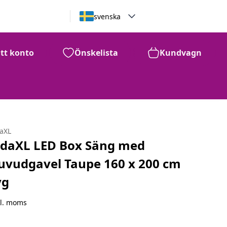
svenska
itt konto
Önskelista
Kundvagn
daXL
idaXL LED Box Säng med
uvudgavel Taupe 160 x 200 cm
yg
kl. moms