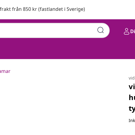
 frakt från 850 kr (fastlandet i Sverige)
D
e 160 x 200 cm tyg
amar
vi
v
h
t
In