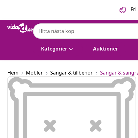
Föregående
Nästa
Fri
vidaXL
vidaXL LED Box Säng med huvudgavel Taup
Kategorier
Auktioner
Hem
Möbler
Sängar & tillbehör
Sängar & sängr