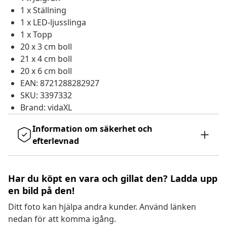
1 x Ställning
1 x LED-ljusslinga
1 x Topp
20 x 3 cm boll
21 x 4 cm boll
20 x 6 cm boll
EAN: 8721288282927
SKU: 3397332
Brand: vidaXL
Information om säkerhet och
efterlevnad
Har du köpt en vara och gillat den? Ladda upp
en bild på den!
Ditt foto kan hjälpa andra kunder. Använd länken
nedan för att komma igång.