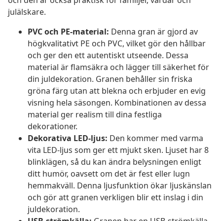
och den är också praktisk för familjer, värdar och
julälskare.
PVC och PE-material:
Denna gran är gjord av
högkvalitativt PE och PVC, vilket gör den hållbar
och ger den ett autentiskt utseende. Dessa
material är flamsäkra och lägger till säkerhet för
din juldekoration. Granen behåller sin friska
gröna färg utan att blekna och erbjuder en evig
visning hela säsongen. Kombinationen av dessa
material ger realism till dina festliga
dekorationer.
Dekorativa LED-ljus:
Den kommer med varma
vita LED-ljus som ger ett mjukt sken. Ljuset har 8
blinklägen, så du kan ändra belysningen enligt
ditt humör, oavsett om det är fest eller lugn
hemmakväll. Denna ljusfunktion ökar ljuskänslan
och gör att granen verkligen blir ett inslag i din
juldekoration.