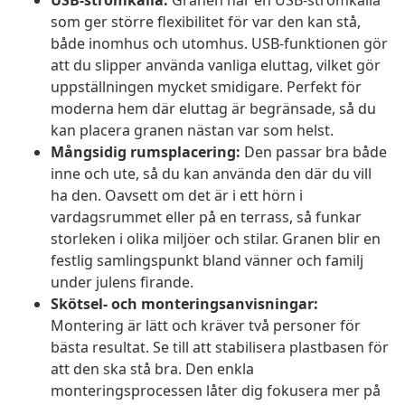
USB-strömkälla:
Granen har en USB-strömkälla
som ger större flexibilitet för var den kan stå,
både inomhus och utomhus. USB-funktionen gör
att du slipper använda vanliga eluttag, vilket gör
uppställningen mycket smidigare. Perfekt för
moderna hem där eluttag är begränsade, så du
kan placera granen nästan var som helst.
Mångsidig rumsplacering:
Den passar bra både
inne och ute, så du kan använda den där du vill
ha den. Oavsett om det är i ett hörn i
vardagsrummet eller på en terrass, så funkar
storleken i olika miljöer och stilar. Granen blir en
festlig samlingspunkt bland vänner och familj
under julens firande.
Skötsel- och monteringsanvisningar:
Montering är lätt och kräver två personer för
bästa resultat. Se till att stabilisera plastbasen för
att den ska stå bra. Den enkla
monteringsprocessen låter dig fokusera mer på