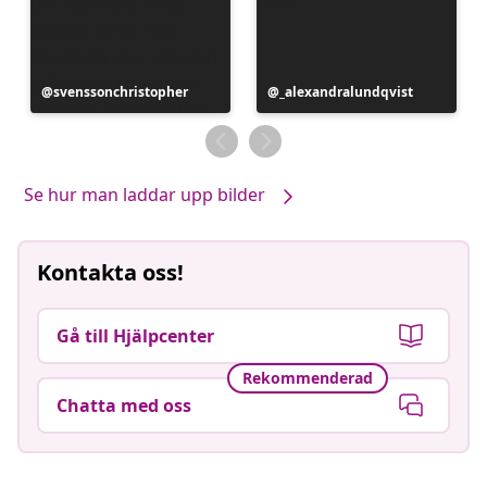
Inlägg
svenssonchristopher
Inlägg
_alexandralundqvist
publicerat
publicerat
av
av
Se hur man laddar upp bilder
Kontakta oss!
Gå till Hjälpcenter
Rekommenderad
Chatta med oss