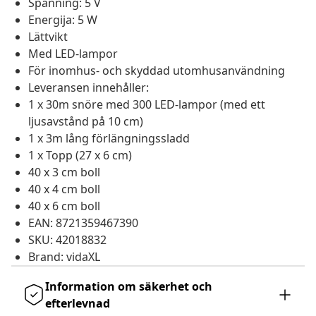
Spänning: 5 V
Energija: 5 W
Lättvikt
Med LED-lampor
För inomhus- och skyddad utomhusanvändning
Leveransen innehåller:
1 x 30m snöre med 300 LED-lampor (med ett
ljusavstånd på 10 cm)
1 x 3m lång förlängningssladd
1 x Topp (27 x 6 cm)
40 x 3 cm boll
40 x 4 cm boll
40 x 6 cm boll
EAN: 8721359467390
SKU: 42018832
Brand: vidaXL
Information om säkerhet och
efterlevnad