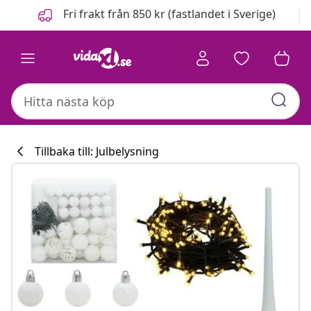
Föregående
Nästa
Fri frakt från 850 kr (fastlandet i Sverige)
Tillbaka till: Julbelysning