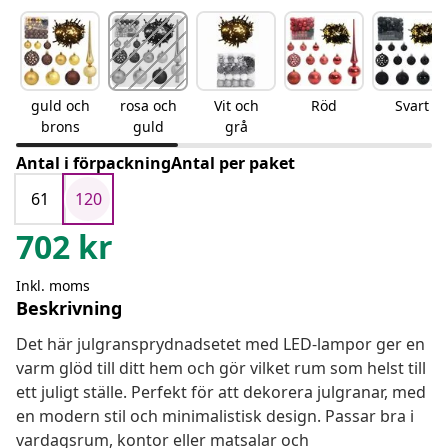
guld och
rosa och
Vit och
Röd
Svart
brons
guld
grå
Antal i förpackningAntal per paket
61
120
702
kr
Inkl. moms
Beskrivning
Det här julgransprydnadsetet med LED-lampor ger en
varm glöd till ditt hem och gör vilket rum som helst till
ett juligt ställe. Perfekt för att dekorera julgranar, med
en modern stil och minimalistisk design. Passar bra i
vardagsrum, kontor eller matsalar och