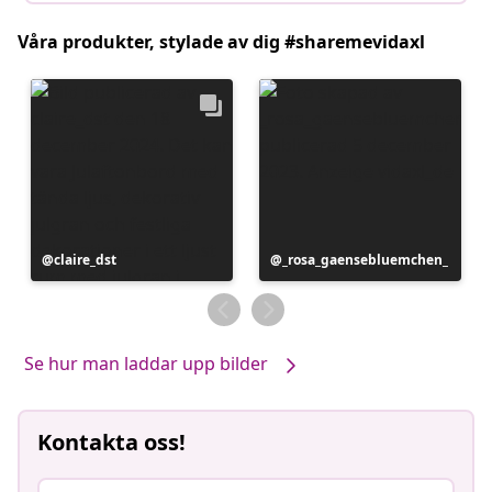
Våra produkter, stylade av dig #sharemevidaxl
Inlägg
claire_dst
Inlägg
_rosa_gaensebluemchen_
publicerat
publicerat
av
av
Se hur man laddar upp bilder
Kontakta oss!