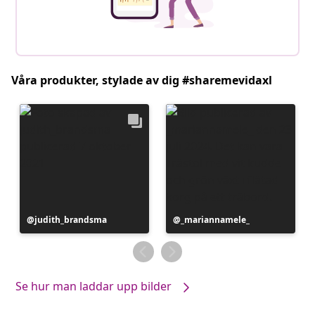
Våra produkter, stylade av dig #sharemevidaxl
Inlägg
judith_brandsma
Inlägg
_mariannamele_
publicerat
publicerat
av
av
Se hur man laddar upp bilder