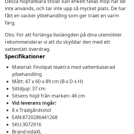
Dessa hopfällbara stolar kan enkelt fällas ihop när de
inte används, och tar inte upp så mycket plats. De har
fått en vacker ytbehandling som ger träet en varm
färg.
Obs: För att förlänga livslängden på dina utemöbler
rekommenderar vi att du skyddar den med ett
vattentätt överdrag.
Specifikationer
Material: Finslipat teakträ med vattenbaserad
ytbehandling
Mått: 47 x 60 x 89 cm (B x D x H)
Sittdjup: 37 cm
Sitsens höjd från marken: 46 cm
Vid leverans ingår:
8 x Trädgårdsstol
EAN:8720286441268
SKU:3072916
Brand:vidaXL