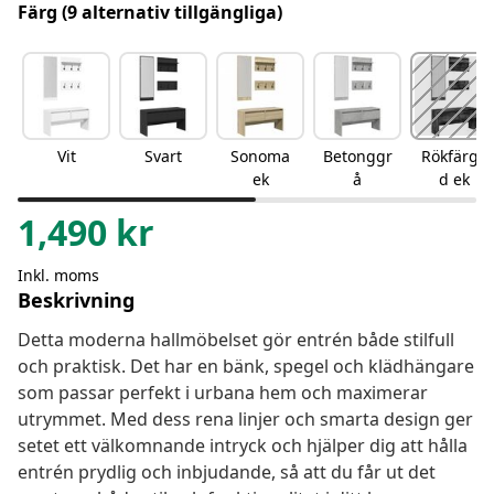
Färg
(9 alternativ tillgängliga)
Vit
Svart
Sonoma
Betonggr
Rökfärga
ek
å
d ek
1,490
kr
Inkl. moms
Beskrivning
Detta moderna hallmöbelset gör entrén både stilfull
och praktisk. Det har en bänk, spegel och klädhängare
som passar perfekt i urbana hem och maximerar
utrymmet. Med dess rena linjer och smarta design ger
setet ett välkomnande intryck och hjälper dig att hålla
entrén prydlig och inbjudande, så att du får ut det