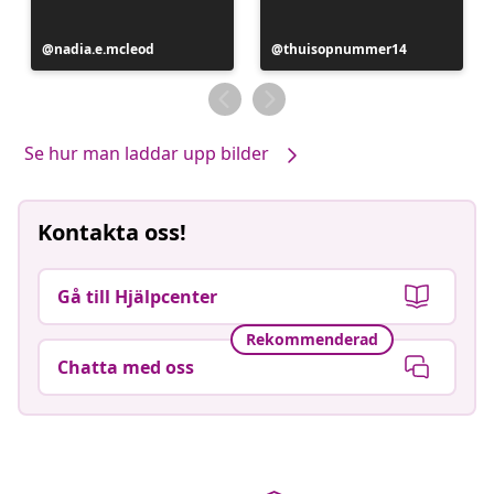
Inlägg
nadia.e.mcleod
Inlägg
thuisopnummer14
publicerat
publicerat
av
av
Se hur man laddar upp bilder
Kontakta oss!
Gå till Hjälpcenter
Rekommenderad
Chatta med oss