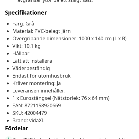
avgränsar ytor på ett stiligt sätt.
Specifikationer
Färg: Grå
Material: PVC-belagt järn
Övergripande dimensioner: 1000 x 140 cm (L x B)
Vikt: 10,1 kg
Hållbar
Lätt att installera
Väderbeständig
Endast för utomhusbruk
Kräver montering: Ja
Leveransen innehåller:
1 x Eurostängsel (Nätstorlek: 76 x 64 mm)
EAN: 8721158920669
SKU: 42004479
Brand: vidaXL
Fördelar