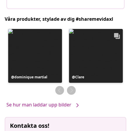
Våra produkter, stylade av dig #sharemevidaxl
Inlägg
dominique martial
Inlägg
Clare
publicerat
publicerat
av
av
Se hur man laddar upp bilder
Kontakta oss!