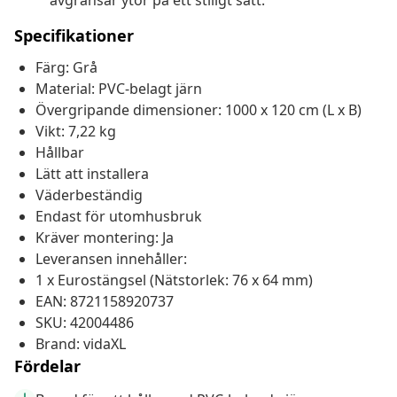
avgränsar ytor på ett stiligt sätt.
Specifikationer
Färg: Grå
Material: PVC-belagt järn
Övergripande dimensioner: 1000 x 120 cm (L x B)
Vikt: 7,22 kg
Hållbar
Lätt att installera
Väderbeständig
Endast för utomhusbruk
Kräver montering: Ja
Leveransen innehåller:
1 x Eurostängsel (Nätstorlek: 76 x 64 mm)
EAN: 8721158920737
SKU: 42004486
Brand: vidaXL
Fördelar