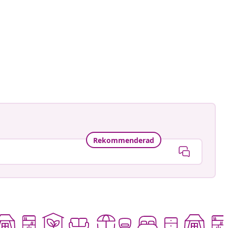
an-Pierre
at
Rekommenderad