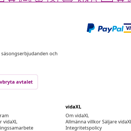
s, säsongserbjudanden och
vbryta avtalet
vidaXL
gram
Om vidaXL
r vidaXL
Allmänna villkor Säljare vidaX
ingssamarbete
Integritetspolicy