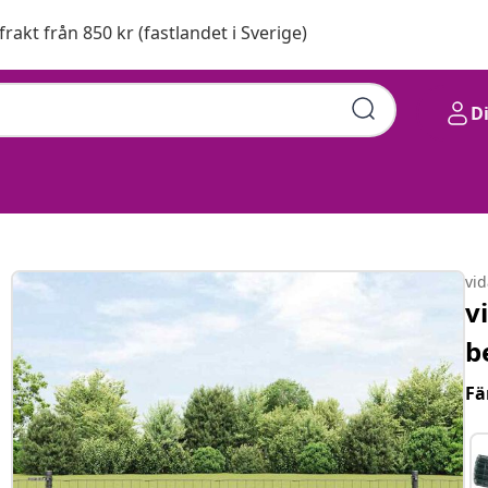
 frakt från 850 kr (fastlandet i Sverige)
D
vi
v
b
Fä