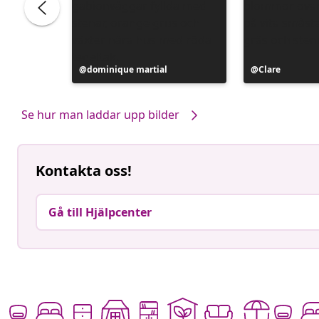
Inlägg
dominique martial
Inlägg
Clare
publicerat
publicerat
av
av
Se hur man laddar upp bilder
Kontakta oss!
Gå till Hjälpcenter