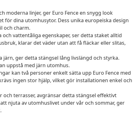
h moderna linjer, ger Euro Fence en snygg look
et för dina utomhusytor. Dess unika europeiska design
til och charm.
ch vattentåliga egenskaper, ser detta staket alltid
ruk, klarar det väder utan att få fläckar eller slitas,
 järn, ger detta stängsel lång livslängd och styrka.
an uppstå med järn utomhus.
gar kan två personer enkelt sätta upp Euro Fence med
vs ingen stor hjälp, vilket gör installationen enkel och
och terrasser, avgränsar detta stängsel effektivt
 att njuta av utomhuslivet under vår och sommar, ger
.