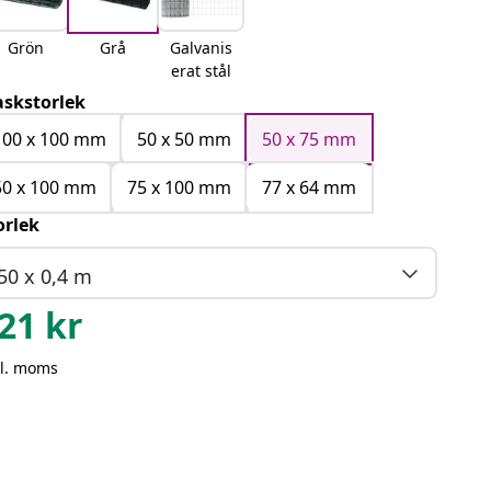
Grön
Grå
Galvanis
erat stål
skstorlek
100 x 100 mm
50 x 50 mm
50 x 75 mm
50 x 100 mm
75 x 100 mm
77 x 64 mm
orlek
50 x 0,4 m
21
kr
kl. moms