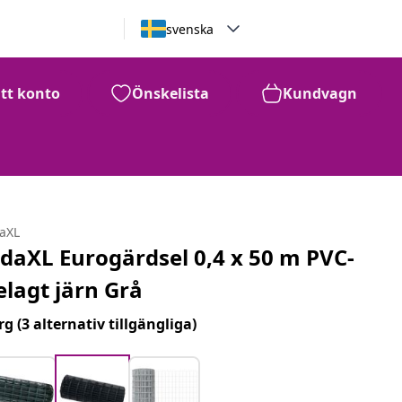
svenska
itt konto
Önskelista
Kundvagn
daXL
idaXL Eurogärdsel 0,4 x 50 m PVC-
elagt järn Grå
rg
(3 alternativ tillgängliga)