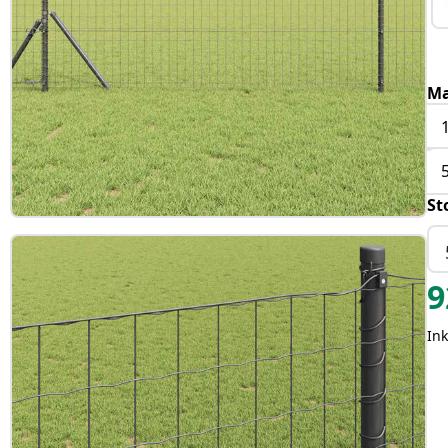
Ma
St
9
In