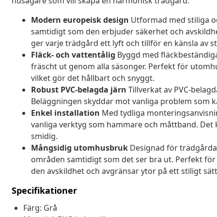
husägare som vill skapa en harmonisk trädgård.
Modern europeisk design
Utformad med stiliga oc
samtidigt som den erbjuder säkerhet och avskildh
ger varje trädgård ett lyft och tillför en känsla av s
Fläck- och vattentålig
Byggd med fläckbeständiga o
fräscht ut genom alla säsonger. Perfekt för utomhusb
vilket gör det hållbart och snyggt.
Robust PVC-belagda järn
Tillverkat av PVC-belagda
Beläggningen skyddar mot vanliga problem som k
Enkel installation
Med tydliga monteringsanvisnin
vanliga verktyg som hammare och måttband. Det krä
smidig.
Mångsidig utomhusbruk
Designad för trädgårdar 
områden samtidigt som det ser bra ut. Perfekt för
den avskildhet och avgränsar ytor på ett stiligt sätt
Specifikationer
Färg: Grå