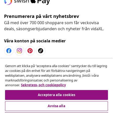
Prenumerera på vårt nyhetsbrev
Gå med över 700 000 shoppare som får veckovisa
deals, säsongserbjudanden och nyheter från vidaXL.
Våra konton på sociala medier
Avbryta avtalet
Genom att klicka på "acceptera alla cookies" samtycker du till lagring
av cookies på din enhet för att förbättra navigeringen på
Skicka in en begäran om uttag för din beställning.
webbplatsen, analysera webbplatsens användning ,bistå i våra
marknadsföringsinsatser, och personalisering av
Avbryta avtalet
annonser.
Sekretess- och cookiepolicy
Acceptera alla cookies
Avvisa alla
Kundservice