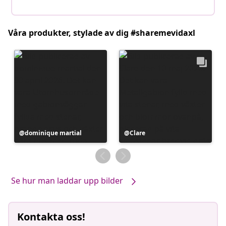
Våra produkter, stylade av dig #sharemevidaxl
Inlägg
dominique martial
Inlägg
Clare
publicerat
publicerat
av
av
Se hur man laddar upp bilder
Kontakta oss!