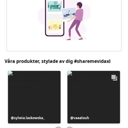
Våra produkter, stylade av dig #sharemevidaxl
Inlägg
sylwia.laskowska_
Inlägg
vaaalouh
publicerat
publicerat