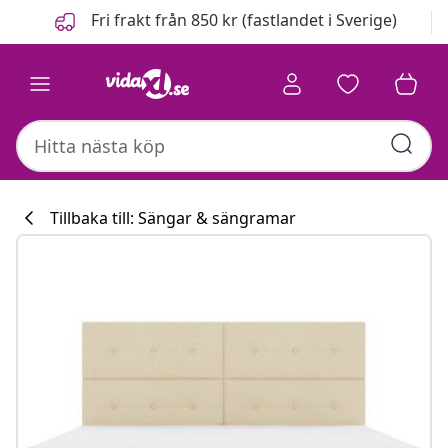
Föregående
Nästa
Fri frakt från 850 kr (fastlandet i Sverige)
Tillbaka till: Sängar & sängramar