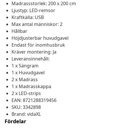
Madrassstorlek: 200 x 200 cm
Ljustyp: LED-remsor
Kraftkälla: USB
Max antal människor: 2
Hållbar
Höjdjusterbar huvudgavel
Endast för inomhusbruk
Kräver montering: Ja
Leveransinnehåll:
1 x Sängram
1 x Huvudgavel
2 x Madrass
1 x Madrasskappa
2 x LED-strips
EAN: 8721288319456
SKU: 3342898
Brand: vidaXL
Fördelar