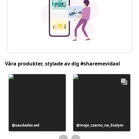
Våra produkter, stylade av dig #sharemevidaxl
Inlägg
saudades.wd
Inlägg
moje_czarno_na_bialym
publicerat
publicerat
av
av