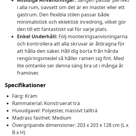
Allsidiga Användningar:
Sängen passar perfekt
i alla rum, oavsett om det är en master eller ett
gästrum. Den flexibla stilen passar både
minimalistisk och eklektisk inredning, vilket gör
den till ett fantastiskt val för varje plats.
Enkel Underhåll:
Följ monteringsanvisningarna
och kontrollera att alla skruvar är åtdragna för
att hålla den säker. Håll dig borta från hårda
rengöringsmedel så håller ramen sig fint. Med
lite omtanke ser denna säng bra ut i många år
framöver.
Specifikationer
Färg: Kräm
Rammaterial: Konstruerat trä
Huvudgavel: Polyester, massivt tallträ
Madrass fasthet: Medium
Övergripande dimensioner: 203 x 203 x 128 cm (L x
B x H)