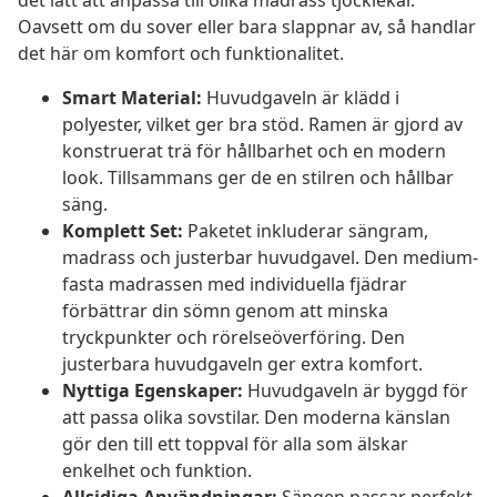
det lätt att anpassa till olika madrass tjocklekar.
Oavsett om du sover eller bara slappnar av, så handlar
det här om komfort och funktionalitet.
Smart Material:
Huvudgaveln är klädd i
polyester, vilket ger bra stöd. Ramen är gjord av
konstruerat trä för hållbarhet och en modern
look. Tillsammans ger de en stilren och hållbar
säng.
Komplett Set:
Paketet inkluderar sängram,
madrass och justerbar huvudgavel. Den medium-
fasta madrassen med individuella fjädrar
förbättrar din sömn genom att minska
tryckpunkter och rörelseöverföring. Den
justerbara huvudgaveln ger extra komfort.
Nyttiga Egenskaper:
Huvudgaveln är byggd för
att passa olika sovstilar. Den moderna känslan
gör den till ett toppval för alla som älskar
enkelhet och funktion.