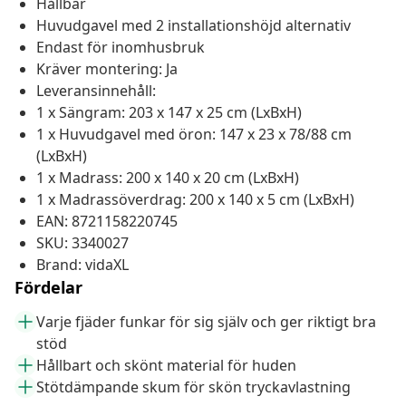
Hållbar
Huvudgavel med 2 installationshöjd alternativ
Endast för inomhusbruk
Kräver montering: Ja
Leveransinnehåll:
1 x Sängram: 203 x 147 x 25 cm (LxBxH)
1 x Huvudgavel med öron: 147 x 23 x 78/88 cm
(LxBxH)
1 x Madrass: 200 x 140 x 20 cm (LxBxH)
1 x Madrassöverdrag: 200 x 140 x 5 cm (LxBxH)
EAN: 8721158220745
SKU: 3340027
Brand: vidaXL
Fördelar
Varje fjäder funkar för sig själv och ger riktigt bra
stöd
Hållbart och skönt material för huden
Stötdämpande skum för skön tryckavlastning