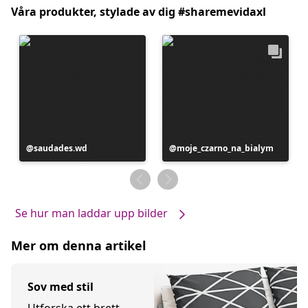
Våra produkter, stylade av dig #sharemevidaxl
Inlägg
saudades.wd
Inlägg
moje_czarno_na_bialym
publicerat
publicerat
av
av
Se hur man laddar upp bilder
Mer om denna artikel
Sov med stil
Utforska ett brett