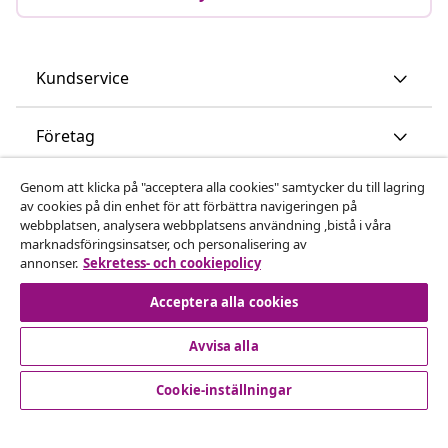
Kundservice
Företag
Genom att klicka på "acceptera alla cookies" samtycker du till lagring
vidaXL
av cookies på din enhet för att förbättra navigeringen på
webbplatsen, analysera webbplatsens användning ,bistå i våra
marknadsföringsinsatser, och personalisering av
Upptäck mer
annonser.
Sekretess- och cookiepolicy
Acceptera alla cookies
Avvisa alla
Cookie-inställningar
© 2008-2026 vidaXL www.vidaxl.se är en webbshop från
vidaXL Marketplace International B.V.