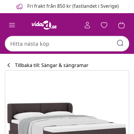
Föregående
Nästa
Fri frakt från 850 kr (fastlandet i Sverige)
Tillbaka till: Sängar & sängramar