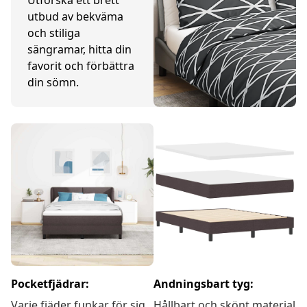
utbud av bekväma
och stiliga
sängramar, hitta din
favorit och förbättra
din sömn.
Pocketfjädrar:
Andningsbart tyg:
Varje fjäder funkar för sig
Hållbart och skönt material