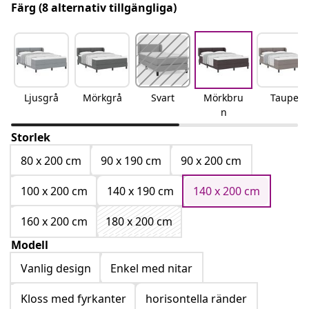
Färg
(8 alternativ tillgängliga)
Ljusgrå
Mörkgrå
Svart
Mörkbru
Taupe
n
Storlek
80 x 200 cm
90 x 190 cm
90 x 200 cm
100 x 200 cm
140 x 190 cm
140 x 200 cm
160 x 200 cm
180 x 200 cm
Modell
Vanlig design
Enkel med nitar
Kloss med fyrkanter
horisontella ränder