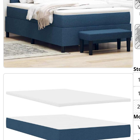
St
2
Mo