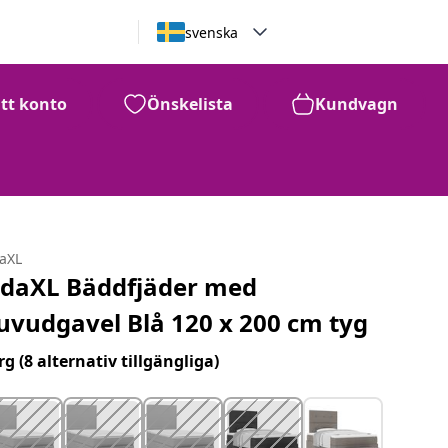
svenska
itt konto
Önskelista
Kundvagn
daXL
idaXL Bäddfjäder med
uvudgavel Blå 120 x 200 cm tyg
rg
(8 alternativ tillgängliga)