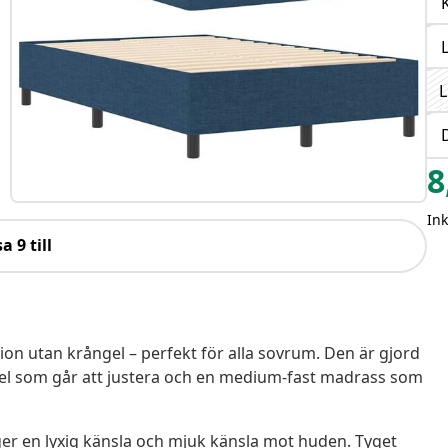
L
8
In
a 9 till
n utan krångel – perfekt för alla sovrum. Den är gjord
el som går att justera och en medium-fast madrass som
r en lyxig känsla och mjuk känsla mot huden. Tyget