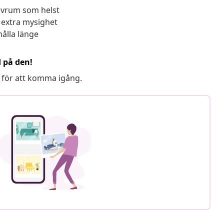
sovrum som helst
extra mysighet
hålla länge
d på den!
 för att komma igång.