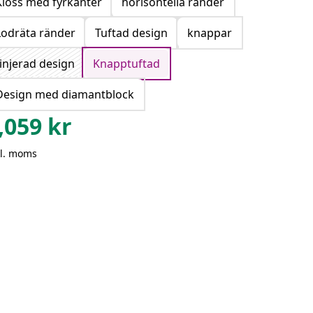
Kloss med fyrkanter
horisontella ränder
Lodräta ränder
Tuftad design
knappar
injerad design
Knapptuftad
Design med diamantblock
,059
kr
kl. moms