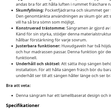
andas bra för att hålla luften i rummet fräschare n
Skumfyllning:
Pocketfjädrarna och skummet ger fa
Den genomtänkta användningen av skum gör att s
vill ha så bra sömn som möjligt.
Konstruerad trästomme:
Sängramen är gjord av hå
Känd för sin styrka, stödjer denna materialstrukt
hållbar förstärkning för varje sovrum.
Justerbara funktioner:
Huvudgaveln har två höjdal
och hur madrassen passar. Denna funktion gör den 
funktionell.
Underhåll och skötsel:
Att sätta ihop sängen behö
installation. För att hålla sängen fräsch bör du ba
underhåll ser till att sängen håller länge och ser bra 
Bra att veta:
Denna sängram har ett lamellbaserat design och i
Specifikationer