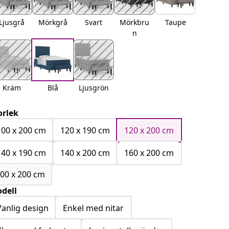
Ljusgrå
Mörkgrå
Svart
Mörkbru
Taupe
n
Kräm
Blå
Ljusgrön
orlek
100 x 200 cm
120 x 190 cm
120 x 200 cm
140 x 190 cm
140 x 200 cm
160 x 200 cm
00 x 200 cm
dell
Vanlig design
Enkel med nitar