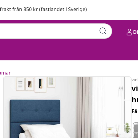
 frakt från 850 kr (fastlandet i Sverige)
D
amar
vi
v
h
Fä