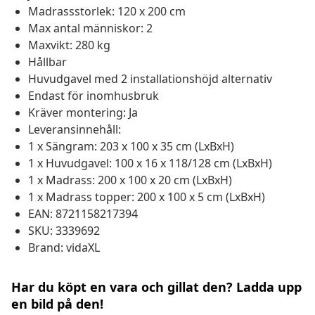
Madrassstorlek: 120 x 200 cm
Max antal människor: 2
Maxvikt: 280 kg
Hållbar
Huvudgavel med 2 installationshöjd alternativ
Endast för inomhusbruk
Kräver montering: Ja
Leveransinnehåll:
1 x Sängram: 203 x 100 x 35 cm (LxBxH)
1 x Huvudgavel: 100 x 16 x 118/128 cm (LxBxH)
1 x Madrass: 200 x 100 x 20 cm (LxBxH)
1 x Madrass topper: 200 x 100 x 5 cm (LxBxH)
EAN: 8721158217394
SKU: 3339692
Brand: vidaXL
Har du köpt en vara och gillat den? Ladda upp
en bild på den!