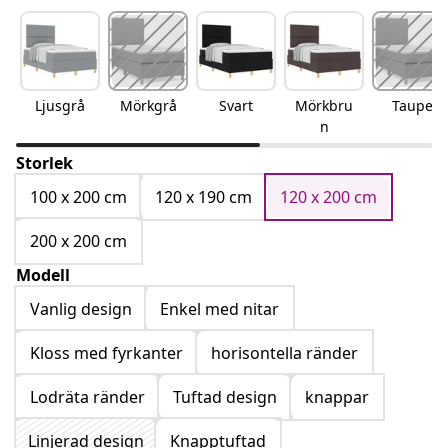
Ljusgrå
Mörkgrå
Svart
Mörkbru
Taupe
n
Storlek
100 x 200 cm
120 x 190 cm
120 x 200 cm
200 x 200 cm
Modell
Vanlig design
Enkel med nitar
Kloss med fyrkanter
horisontella ränder
Lodräta ränder
Tuftad design
knappar
Linjerad design
Knapptuftad