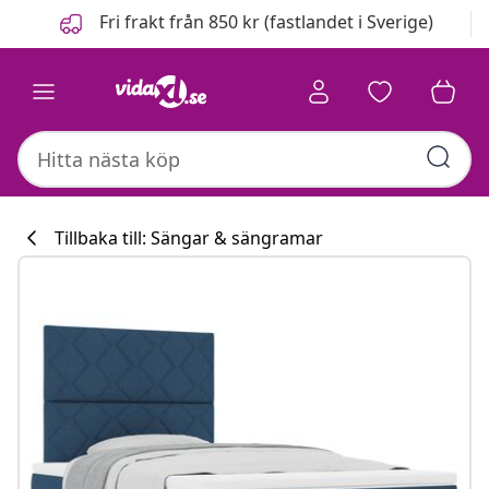
Föregående
Nästa
Fri frakt från 850 kr (fastlandet i Sverige)
Tillbaka till: Sängar & sängramar