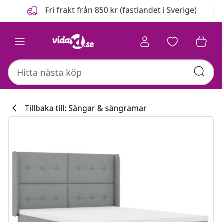
Föregående
Nästa
Fri frakt från 850 kr (fastlandet i Sverige)
Tillbaka till: Sängar & sängramar