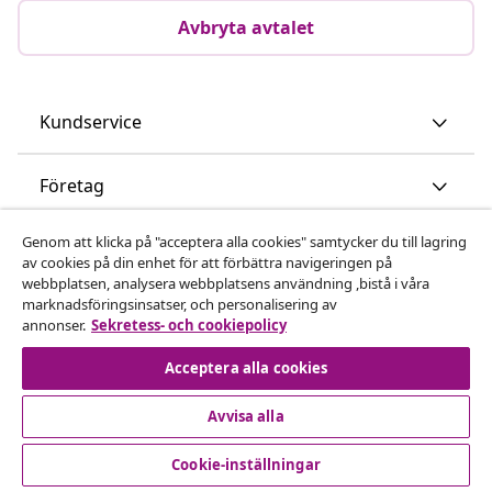
Avbryta avtalet
Kundservice
Företag
Genom att klicka på "acceptera alla cookies" samtycker du till lagring
vidaXL
av cookies på din enhet för att förbättra navigeringen på
webbplatsen, analysera webbplatsens användning ,bistå i våra
marknadsföringsinsatser, och personalisering av
Upptäck mer
annonser.
Sekretess- och cookiepolicy
Acceptera alla cookies
Avvisa alla
Cookie-inställningar
© 2008-2026 vidaXL www.vidaxl.se är en webbshop från