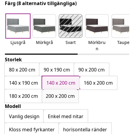
Färg
(8 alternativ tillgängliga)
Ljusgrå
Mörkgrå
Svart
Mörkbru
Taupe
n
Storlek
80 x 200 cm
90 x 190 cm
90 x 200 cm
140 x 190 cm
140 x 200 cm
160 x 200 cm
180 x 200 cm
200 x 200 cm
Modell
Vanlig design
Enkel med nitar
Kloss med fyrkanter
horisontella ränder