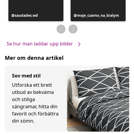
Inlägg
saudades.wd
Inlägg
moje_czarno_na_bialym
publicerat
publicerat
av
av
Se hur man laddar upp bilder
Mer om denna artikel
Sov med stil
Utforska ett brett
utbud av bekväma
och stiliga
sängramar, hitta din
favorit och förbättra
din sömn.