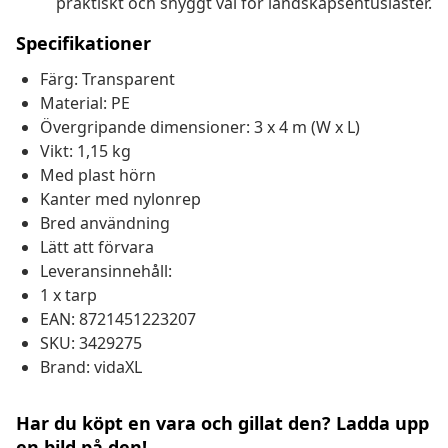
praktiskt och snyggt val för landskapsentusiaster.
Specifikationer
Färg: Transparent
Material: PE
Övergripande dimensioner: 3 x 4 m (W x L)
Vikt: 1,15 kg
Med plast hörn
Kanter med nylonrep
Bred användning
Lätt att förvara
Leveransinnehåll:
1 x tarp
EAN: 8721451223207
SKU: 3429275
Brand: vidaXL
Har du köpt en vara och gillat den? Ladda upp
en bild på den!