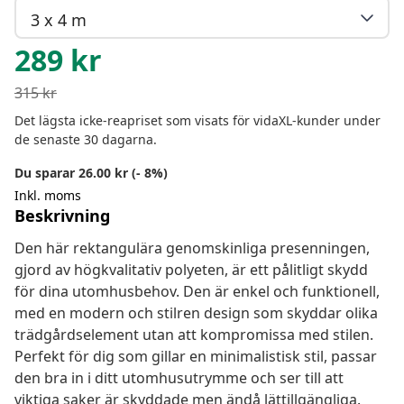
3 x 4 m
289
kr
315
kr
Det lägsta icke-reapriset som visats för vidaXL-kunder under
de senaste 30 dagarna.
Du sparar 26.00 kr (- 8%)
Inkl. moms
Beskrivning
Den här rektangulära genomskinliga presenningen,
gjord av högkvalitativ polyeten, är ett pålitligt skydd
för dina utomhusbehov. Den är enkel och funktionell,
med en modern och stilren design som skyddar olika
trädgårdselement utan att kompromissa med stilen.
Perfekt för dig som gillar en minimalistisk stil, passar
den bra in i ditt utomhusutrymme och ser till att
viktiga saker är skyddade men ändå lättillgängliga.