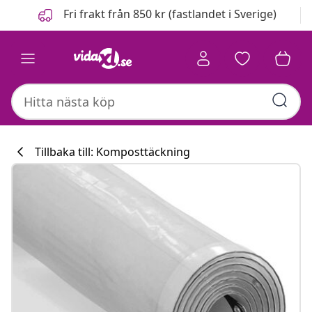
Föregående
Nästa
Fri frakt från 850 kr (fastlandet i Sverige)
Tillbaka till: Komposttäckning