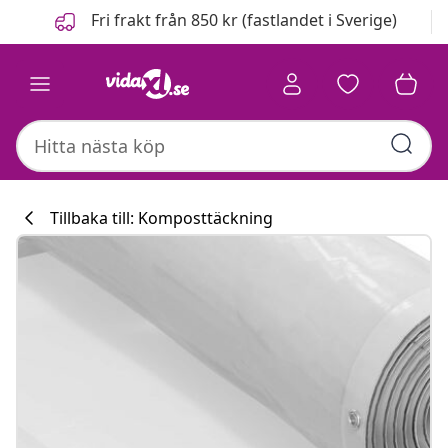
Föregående
Nästa
Fri frakt från 850 kr (fastlandet i Sverige)
Tillbaka till: Komposttäckning