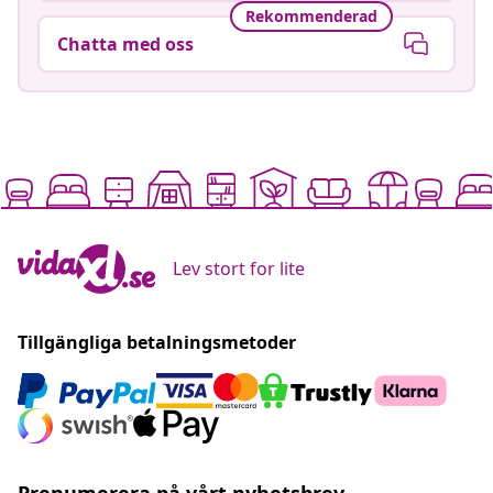
Rekommenderad
Chatta med oss
Lev stort for lite
Tillgängliga betalningsmetoder
Prenumerera på vårt nyhetsbrev