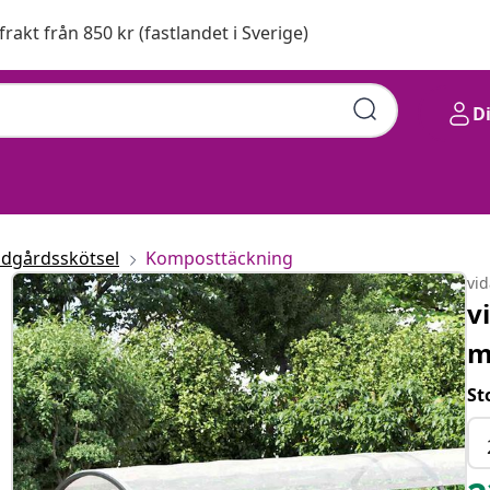
 frakt från 850 kr (fastlandet i Sverige)
D
ädgårdsskötsel
Komposttäckning
vi
v
m
St