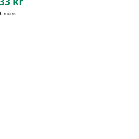
33
kr
kl. moms