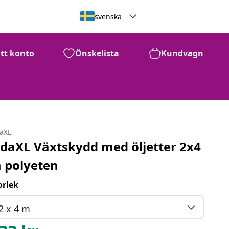
svenska
itt konto
Önskelista
Kundvagn
daXL
idaXL Växtskydd med öljetter 2x4
 polyeten
orlek
2 x 4 m