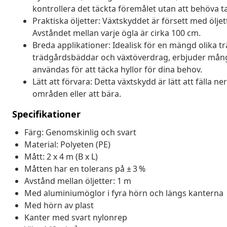
kontrollera det täckta föremålet utan att behöva t
Praktiska öljetter: Växtskyddet är försett med öljet
Avståndet mellan varje ögla är cirka 100 cm.
Breda applikationer: Idealisk för en mängd olika t
trädgårdsbäddar och växtöverdrag, erbjuder mångs
användas för att täcka hyllor för dina behov.
Lätt att förvara: Detta växtskydd är lätt att fälla n
områden eller att bära.
Specifikationer
Färg: Genomskinlig och svart
Material: Polyeten (PE)
Mått: 2 x 4 m (B x L)
Måtten har en tolerans på ± 3 %
Avstånd mellan öljetter: 1 m
Med aluminiumöglor i fyra hörn och längs kanterna
Med hörn av plast
Kanter med svart nylonrep