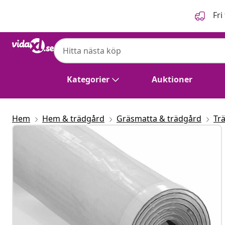
Föregående
Nästa
Fri
Kategorier
Auktioner
Hem
Hem & trädgård
Gräsmatta & trädgård
Tr