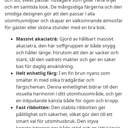
och stil, vilket passar husägare som gillar rena linjer
och en samtida look. De mångsidiga färgerna och den
smidiga designen gör att den passar i alla
utomhusmiljöer och skapar en välkomnande atmosfär
för gäster eller sköna stunder med en bra bok.
Massivt akaciaträ:
Gjord av hållbart massivt
akaciaträ, den här soffgruppen är både snygg
och håller länge. Förutom att den är vacker och
stark, tål den vädrets makter och ger en säker
bas för daglig användning.
Helt enhetlig färg:
I en fin brun nyans som
smälter in med olika trädgårdar och
färgscheman. Denna enhetlighet bidrar till den
visuella harmonin i ditt utomhusområde, och ger
en inbjudande känsla både för ögon och kropp.
Fast ribbotten:
Den stabila ribbotten ger
pålitlighet och säkerhet, vilket gör den till ett
smart val för utomhusbruk. Den styva