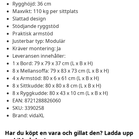
Rygghöjd: 36 cm
Maxvikt: 110 kg per sittplats
Slattad design
Stödjande ryggstöd
Praktisk armstöd
Justerbar typ: Modulär
Kräver montering: Ja
Leveransen innehåller:
1 x Bord: 79 x 79 x 37 cm (L x B x H)
8 x Mellansoffa: 79 x 83 x 73 cm (L x B x H)
4 x Armstöd: 80 x 6 x 61 cm (L x B x H)
8 x Sittkudde: 80 x 80 x 8 cm (L x B x H)
8 x Ryggkudde: 80 x 43 x 10 cm (L x B x H)
EAN: 8721288826060
SKU: 3390258
Brand: vidaXL
Har du köpt en vara och gillat den? Ladda upp