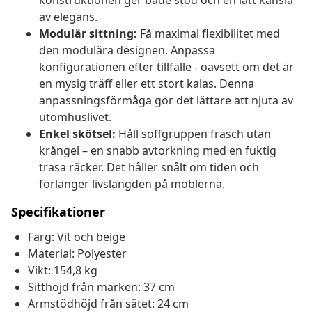
konstruktionen ger både stöd och en lätt känsla
av elegans.
Modulär sittning:
Få maximal flexibilitet med
den modulära designen. Anpassa
konfigurationen efter tillfälle - oavsett om det är
en mysig träff eller ett stort kalas. Denna
anpassningsförmåga gör det lättare att njuta av
utomhuslivet.
Enkel skötsel:
Håll soffgruppen fräsch utan
krångel – en snabb avtorkning med en fuktig
trasa räcker. Det håller snålt om tiden och
förlänger livslängden på möblerna.
Specifikationer
Färg: Vit och beige
Material: Polyester
Vikt: 154,8 kg
Sitthöjd från marken: 37 cm
Armstödhöjd från sätet: 24 cm