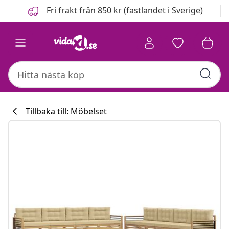
Föregående
Nästa
Fri frakt från 850 kr (fastlandet i Sverige)
Tillbaka till: Möbelset