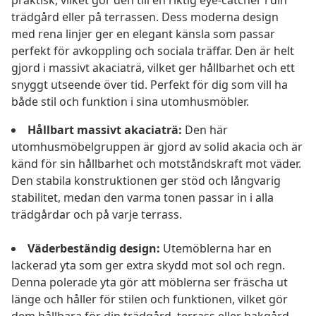
praktisk, vilket gör den till en riktig eye-catcher i din
trädgård eller på terrassen. Dess moderna design
med rena linjer ger en elegant känsla som passar
perfekt för avkoppling och sociala träffar. Den är helt
gjord i massivt akaciaträ, vilket ger hållbarhet och ett
snyggt utseende över tid. Perfekt för dig som vill ha
både stil och funktion i sina utomhusmöbler.
Hållbart massivt akaciaträ:
Den här
utomhusmöbelgruppen är gjord av solid akacia och är
känd för sin hållbarhet och motståndskraft mot väder.
Den stabila konstruktionen ger stöd och långvarig
stabilitet, medan den varma tonen passar in i alla
trädgårdar och på varje terrass.
Väderbeständig design:
Utemöblerna har en
lackerad yta som ger extra skydd mot sol och regn.
Denna polerade yta gör att möblerna ser fräscha ut
länge och håller för stilen och funktionen, vilket gör