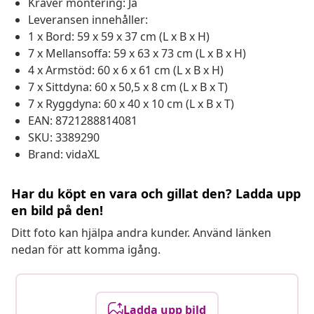
Kräver montering: Ja
Leveransen innehåller:
1 x Bord: 59 x 59 x 37 cm (L x B x H)
7 x Mellansoffa: 59 x 63 x 73 cm (L x B x H)
4 x Armstöd: 60 x 6 x 61 cm (L x B x H)
7 x Sittdyna: 60 x 50,5 x 8 cm (L x B x T)
7 x Ryggdyna: 60 x 40 x 10 cm (L x B x T)
EAN: 8721288814081
SKU: 3389290
Brand: vidaXL
Har du köpt en vara och gillat den? Ladda upp
en bild på den!
Ditt foto kan hjälpa andra kunder. Använd länken
nedan för att komma igång.
Ladda upp bild