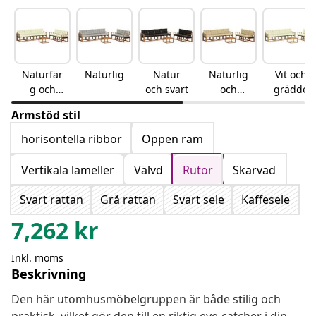
Naturfär
Naturlig
Natur
Naturlig
Vit och
g och
och svart
och
grädde
gräddvit
beige
Armstöd stil
horisontella ribbor
Öppen ram
Vertikala lameller
Välvd
Rutor
Skarvad
Svart rattan
Grå rattan
Svart sele
Kaffesele
7,262
kr
Inkl. moms
Beskrivning
Den här utomhusmöbelgruppen är både stilig och