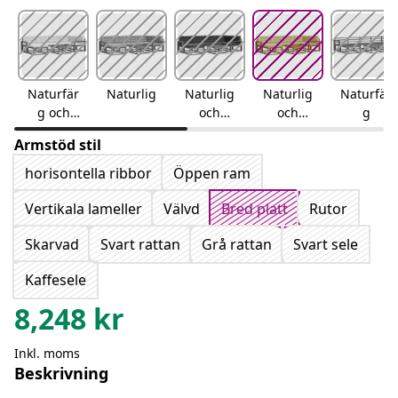
Naturfär
Naturlig
Naturlig
Naturlig
Naturfär
g och
och
och
g
gräddvit
antracit
beige
Armstöd stil
horisontella ribbor
Öppen ram
Vertikala lameller
Välvd
Bred platt
Rutor
Skarvad
Svart rattan
Grå rattan
Svart sele
Kaffesele
8,248
kr
Inkl. moms
Beskrivning