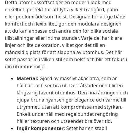
Detta utomhussoffset ger en modern look med
enkelhet, perfekt för att lyfta vilket trädgård, patio
eller poolområde som helst. Designad för att ge både
komfort och flexibilitet, gör den modulära designen
att du kan anpassa och ändra den för olika sociala
tillställningar eller intima stunder. Varje del har klara
linjer och lite dekoration, vilket gör det till en
mångsidig plats för att slappna av utomhus. Det här
setet passar in i vilken stil som helst och blir ett fokus i
din utomhusmiljö.
Material:
Gjord av massivt akaciaträ, som är
hållbart och ser bra ut. Det tål väder och blir en
långvarig favorit utomhus. Den fina ådringen och
djupa bruna nyansen ger elegance och värme till
utrymmet, utan att kompromissa med styrkan.
Enkelt underhåll med regelbundet rengöring
håller texturen och utseendet bra över tid.
Ingår komponenter:
Setet har en stabil